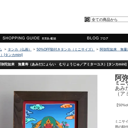
ム
>
タンカ（仏画）
>
50%OFF額付きタンカ（ミニサイズ）
>
阿弥陀如来 無量
）[タンカmini]
阿弥陀如来 無量寿（あみだにょらい むりょうじゅ／アミターユス）[タンカmini]
阿
ミニ
あみ
（ア
【50%o
ミニサ
用の額