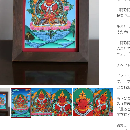
《阿弥
極楽浄
生きと
うため
「阿弥
のこと
の」、
チベッ
「ア・
て、「
ほどお
もうひ
ス（長
「量る
間存在
通常は