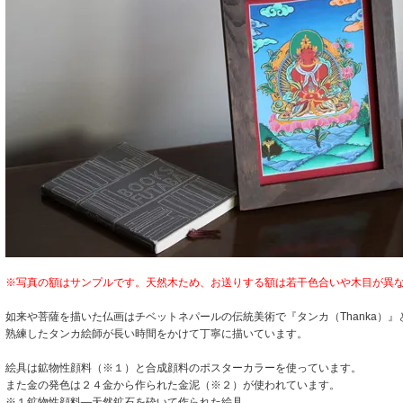
※写真の額はサンプルです。天然木ため、お送りする額は若干色合いや木目が異
如来や菩薩を描いた仏画はチベットネパールの伝統美術で『タンカ（Thanka）』
熟練したタンカ絵師が長い時間をかけて丁寧に描いています。
絵具は鉱物性顔料（※１）と合成顔料のポスターカラーを使っています。
また金の発色は２４金から作られた金泥（※２）が使われています。
※１鉱物性顔料―天然鉱石を砕いて作られた絵具。