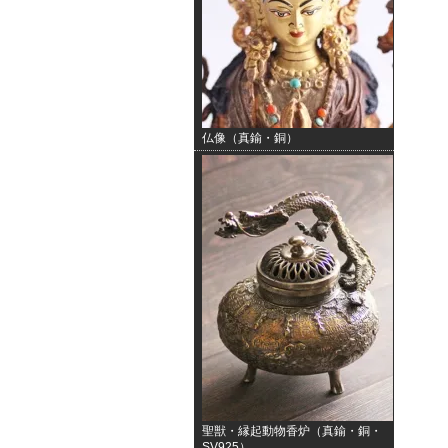
仏像（真鍮・銅）
聖獣・縁起動物香炉（真鍮・銅・
SV925）