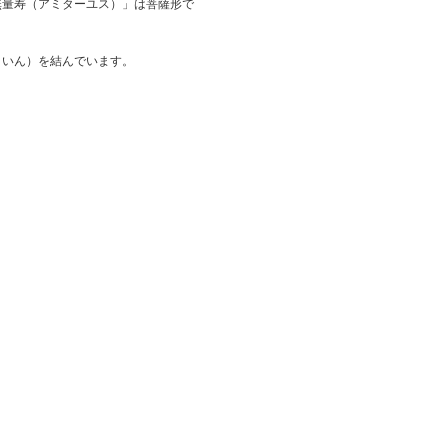
無量寿（アミターユス）」は菩薩形で
ういん）を結んでいます。