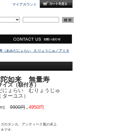
マイアカウント
寿（あみだにょらい むりょうじゅ／アミタ
弥陀如来 無量寿
サイズ（額付き）
だにょらい むりょうじゅ
ミターユス）
9900円
4950円
ff!!】
→
イズのタンカ。アンティーク風の卓上
付きです。