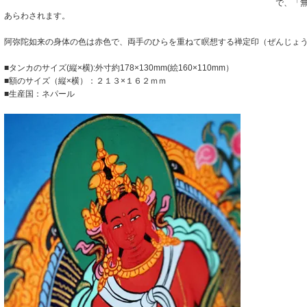
で、「
あらわされます。
阿弥陀如来の身体の色は赤色で、両手のひらを重ねて瞑想する禅定印（ぜんじょ
■タンカのサイズ(縦×横):外寸約178×130mm(絵160×110mm）
■額のサイズ（縦×横）：２１３×１６２ｍｍ
■生産国：ネパール