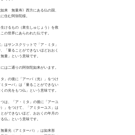
陀如来 無量寿》西方にある仏の国、
土に住む阿弥陀様。
し生けるもの（衆生しゅじょう）を救
にこの世界にあらわれた仏です。
陀」はサンスクリットで「ア・ミタ」
で、「量ることができないほどおおく
「無量」という意味です。
トには二通りの阿弥陀如来がいます。
ミタ」の後に「アーバ（光）」をつけ
アミターバ」は「量ることができない
おくの光をもつ仏」という意味です。
とつは、「ア・ミタ」の後に「アーユ
寿）」をつけて、「アミターユス」は
ことができないほど、おおくの年月の
する仏」という意味です。
「無量光（アミターバ）」は如来形