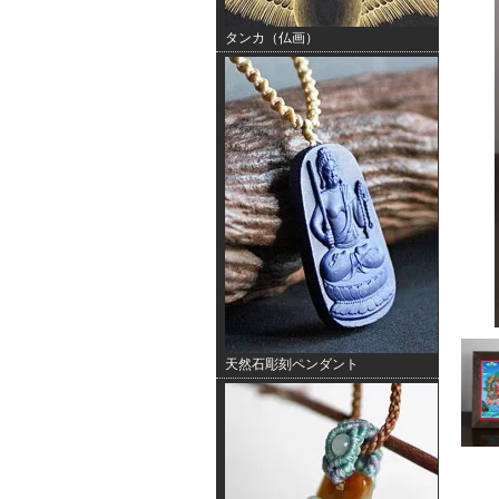
タンカ（仏画）
天然石彫刻ペンダント