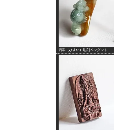
翡翠（ひすい）彫刻ペンダント