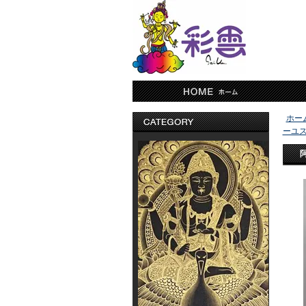
ホー
ーユス