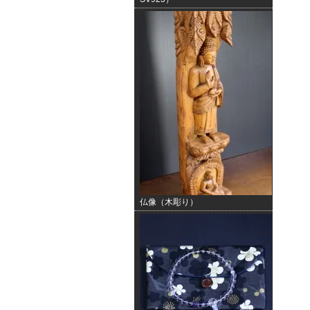
仏像（木彫り）