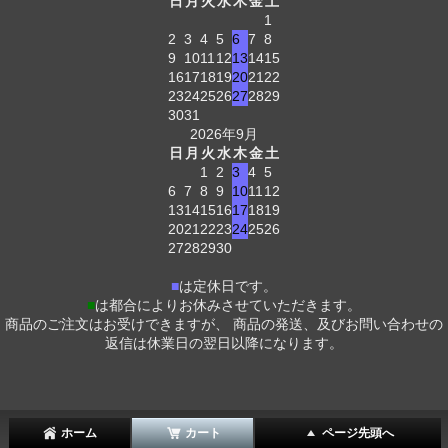
日
月
火
水
木
金
土
1
2
3
4
5
6
7
8
9
10
11
12
13
14
15
16
17
18
19
20
21
22
23
24
25
26
27
28
29
30
31
2026年9月
日
月
火
水
木
金
土
1
2
3
4
5
6
7
8
9
10
11
12
13
14
15
16
17
18
19
20
21
22
23
24
25
26
27
28
29
30
■
は定休日です。
■
は都合によりお休みさせていただきます。
商品のご注文はお受けできますが、 商品の発送、及びお問い合わせの
返信は休業日の翌日以降になります。
ホーム
カート
ページ先頭へ