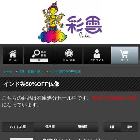
ホーム
>
仏像（真鍮・銅）
>
インド製50%OFF仏像
インド製50%OFF仏像
こちらの商品は在庫処分セール中です。
希望小売価格の半額
になっています。
おすすめ順
価格順
新着順