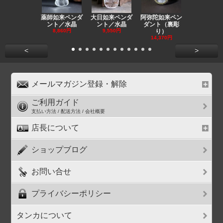
薬師如来ペンダ
大日如来ペンダ
阿弥陀如来ペン
観音ペンダ
ント／水晶
ント／水晶
ダント（裏彫
／ラピスラ
8,860円
9,550円
り）
11,590円
14,370円
<
>
メールマガジン登録・解除
ご利用ガイド
支払い方法 / 配送方法 / 会社概要
店長について
ショップブログ
お問い合せ
プライバシーポリシー
タンカについて