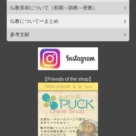
仏教美術について（初期～顕教～密教）
仏教についてーまとめ
参考文献
【Friends of the shop】