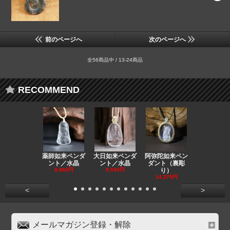
前のページへ
次のページへ
全56商品中 / 13-24商品
RECOMMEND
薬師如来ペンダ
大日如来ペンダ
阿弥陀如来ペン
観音ペンダ
ント／水晶
ント／水晶
ダント（裏彫
／ラピスラ
8,860円
9,550円
り）
11,590円
14,370円
<
>
メールマガジン登録・解除