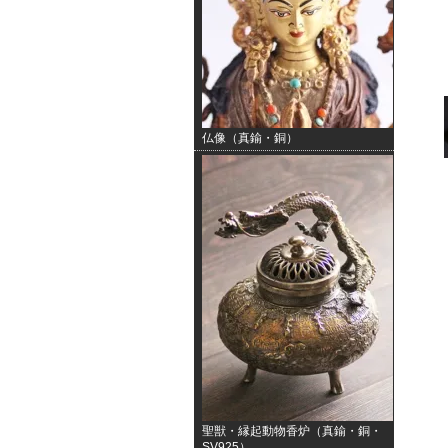
仏像（真鍮・銅）
聖獣・縁起動物香炉（真鍮・銅・
SV925）