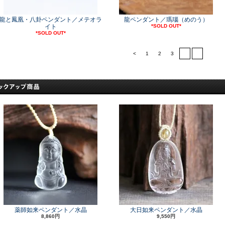
龍と鳳凰・八卦ペンダント／メテオラ
龍ペンダント／瑪瑙（めのう）
イト
*SOLD OUT*
*SOLD OUT*
<
1
2
3
4
>
薬師如来ペンダント／水晶
大日如来ペンダント／水晶
8,860円
9,550円