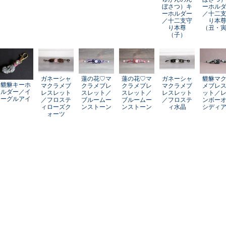
ぼさつ）キ
ーホル
ーホルダー
／十二
／十二支守
り本
り本尊
（丑・
（子）
ガネーシャ
蓮の花♡マ
蓮の花♡マ
ガネーシャ
貔貅マ
貔貅キーホ
マクラメブ
クラメブレ
クラメブレ
マクラメブ
メブレ
ルダー／イ
レスレット
スレット／
スレット／
レスレット
ット／
ーグルアイ
／フロステ
ブルームー
ブルームー
／フロステ
ンボー
ィローズク
ンストーン
ンストーン
ィ水晶
シディ
ォーツ