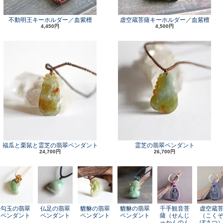
不動明王キーホルダー／血紫檀
虚空蔵菩薩キーホルダー／血紫檀
4,450円
4,500円
福瓜と栗鼠と霊芝の翡翠ペンダント
霊芝の翡翠ペンダント
24,700円
26,700円
勾玉の翡翠
仏足の翡翠
貔貅の翡翠
貔貅の翡翠
千手観音菩
虚空蔵
ペンダント
ペンダント
ペンダント
ペンダント
薩（せんじ
（こく
ゅかんのん
ぼさつ