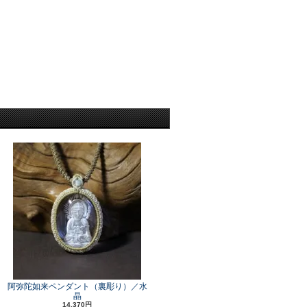
阿弥陀如来ペンダント（裏彫り）／水
晶
14,370円