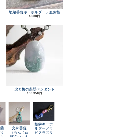
地蔵菩薩キーホルダー／血紫檀
4,500円
虎と梅の翡翠ペンダント
198,350円
貔貅キーホ
菩薩
文殊菩薩
ルダー／ラ
ぞう
（もんじゅ
ピスラズリ
）キ
ぼさつ）キ