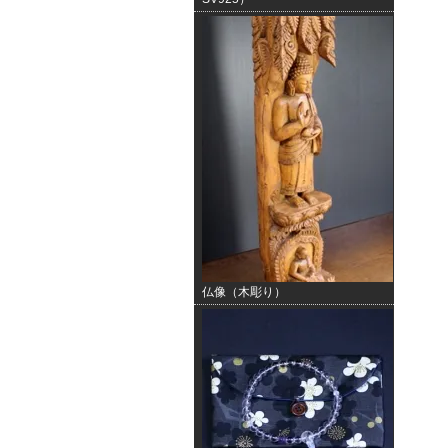
仏像（木彫り）