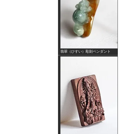
翡翠（ひすい）彫刻ペンダント