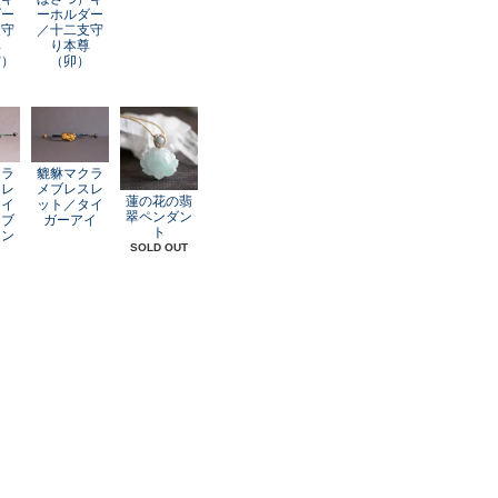
ダー
ーホルダー
支守
／十二支守
尊
り本尊
寅）
（卯）
クラ
貔貅マクラ
スレ
メブレスレ
蓮の花の翡
レイ
ット／タイ
翠ペンダン
オブ
ガーアイ
ト
アン
SOLD OUT