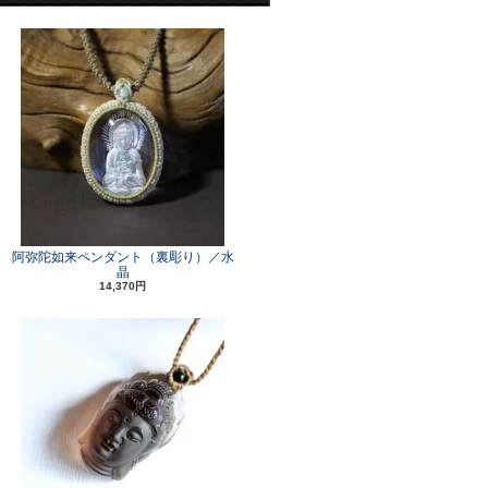
阿弥陀如来ペンダント（裏彫り）／水
晶
14,370円