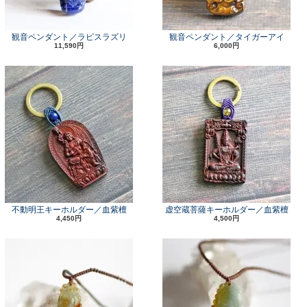
観音ペンダント／ラピスラズリ
観音ペンダント／タイガーアイ
11,590円
6,000円
不動明王キーホルダー／血紫檀
虚空蔵菩薩キーホルダー／血紫檀
4,450円
4,500円