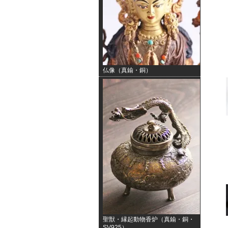
仏像（真鍮・銅）
聖獣・縁起動物香炉（真鍮・銅・
SV925）