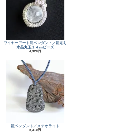
ワイヤーアート龍ペンダント／龍彫り
水晶丸玉１４㎜ビーズ
4,320円
龍ペンダント／メテオライト
5,310円