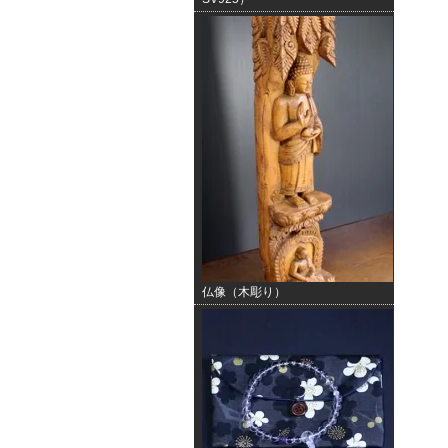
仏像（木彫り）