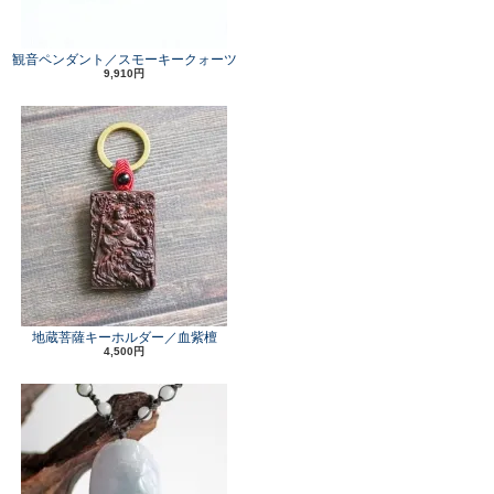
観音ペンダント／スモーキークォーツ
9,910円
地蔵菩薩キーホルダー／血紫檀
4,500円