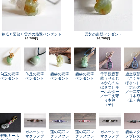
福瓜と栗鼠と霊芝の翡翠ペンダント
霊芝の翡翠ペンダント
24,700円
26,700円
勾玉の翡翠
仏足の翡翠
貔貅の翡翠
貔貅の翡翠
千手観音菩
虚空蔵
ペンダント
ペンダント
ペンダント
ペンダント
薩（せんじ
（こく
ゅかんのん
ぼさつ
ぼさつ）キ
ーホル
ーホルダー
／十二
／十二支守
り本
り本尊
（丑・
（子）
ガネーシャ
蓮の花♡マ
蓮の花♡マ
ガネーシャ
貔貅マ
貔貅キーホ
マクラメブ
クラメブレ
クラメブレ
マクラメブ
メブレ
ルダー／イ