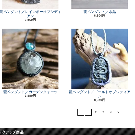
龍ペンダント／レインボーオブシディ
龍ペンダント／水晶
アン
6,600円
6,560円
龍ペンダント／ガーデンクォーツ
龍ペンダント／ゴールドオブシディア
7,880円
ン
8,650円
<
1
2
3
4
>