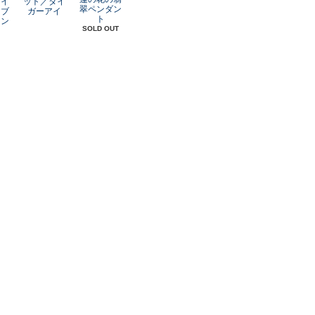
レイ
ット／タイ
翠ペンダン
オブ
ガーアイ
ト
アン
SOLD OUT