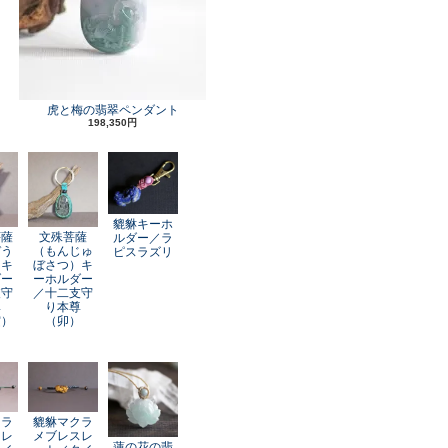
虎と梅の翡翠ペンダント
198,350円
貔貅キーホ
菩薩
文殊菩薩
ルダー／ラ
ぞう
（もんじゅ
ピスラズリ
）キ
ぼさつ）キ
ダー
ーホルダー
支守
／十二支守
尊
り本尊
寅）
（卯）
クラ
貔貅マクラ
スレ
メブレスレ
蓮の花の翡