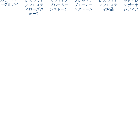
レスレット
スレット／
スレット／
レスレット
ット／
ーグルアイ
／フロステ
ブルームー
ブルームー
／フロステ
ンボー
ィローズク
ンストーン
ンストーン
ィ水晶
シディ
ォーツ