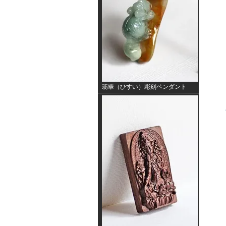
翡翠（ひすい）彫刻ペンダント