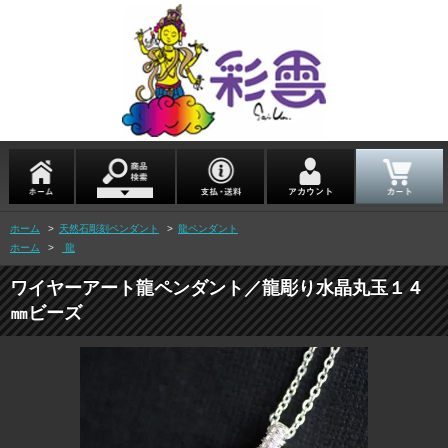
ホーム
>
天然石彫刻ペンダント
>
龍ペンダント
ホーム
>
龍
ワイヤーアート龍ペンダント／龍彫り水晶丸玉１４
㎜ビーズ