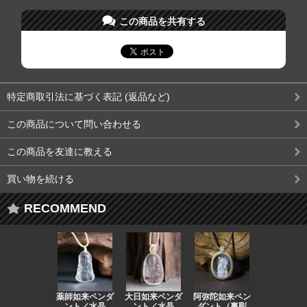
この商品を共有する
特定商取引法に基づく表記 (返品など)
この商品について問い合わせる
この商品を友達に教える
買い物を続ける
RECOMMEND
薬師如来ペンダ
大日如来ペンダ
阿弥陀如来ペン
観音ペンダ
ント／水晶
ント／水晶
ダント（裏彫
／ラピスラ