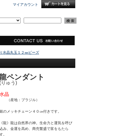
マイアカウント
り水晶丸玉１２㎜ビーズ
龍ペンダント
(りゅう)
水晶
（産地：ブラジル）
銀のメッキチェーン４０㎝付きです。
《龍》龍は自然界の神。生命力と運気を呼び
込み、金運を高め、商売繁盛で富をもたら
す。