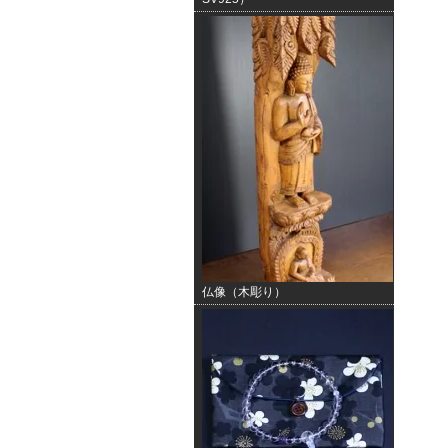
仏像（木彫り）