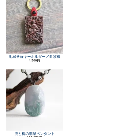
地蔵菩薩キーホルダー／血紫檀
4,500円
虎と梅の翡翠ペンダント