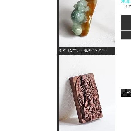
水晶
「全
翡翠（ひすい）彫刻ペンダント