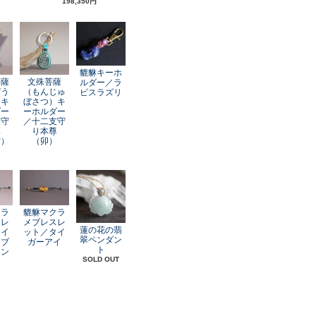
198,350円
貔貅キーホ
菩薩
文殊菩薩
ルダー／ラ
ぞう
（もんじゅ
ピスラズリ
）キ
ぼさつ）キ
ダー
ーホルダー
支守
／十二支守
尊
り本尊
寅）
（卯）
クラ
貔貅マクラ
スレ
メブレスレ
蓮の花の翡
レイ
ット／タイ
翠ペンダン
オブ
ガーアイ
ト
アン
SOLD OUT