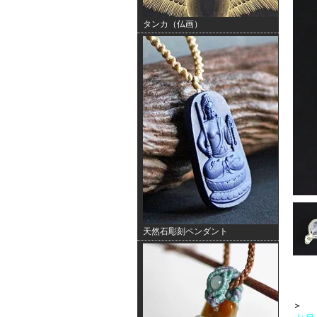
タンカ（仏画）
天然石彫刻ペンダント
＞