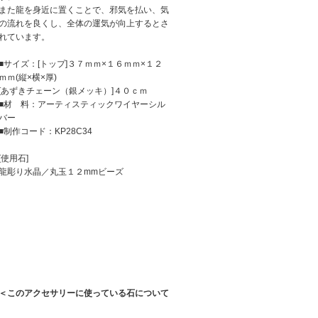
また龍を身近に置くことで、邪気を払い、気
の流れを良くし、全体の運気が向上するとさ
れています。
■サイズ：[トップ]３７ｍｍ×１６ｍｍ×１２
ｍｍ(縦×横×厚)
[あずきチェーン（銀メッキ）]４０ｃｍ
■材 料：アーティスティックワイヤーシル
バー
■制作コード：KP28C34
[使用石]
龍彫り水晶／丸玉１２mmビーズ
＜このアクセサリーに使っている石について