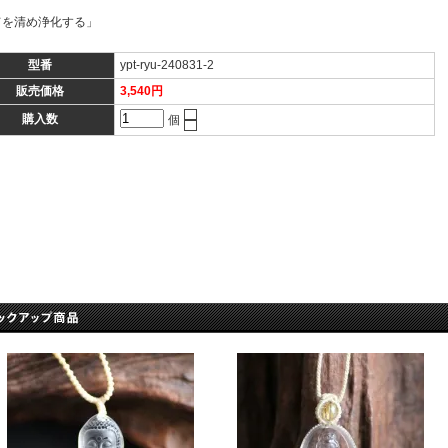
てを清め浄化する」
型番
ypt-ryu-240831-2
販売価格
3,540円
購入数
個