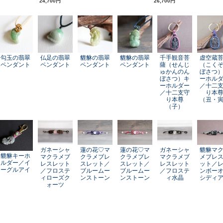
24,700円
26,700円
勾玉の翡翠
仏足の翡翠
貔貅の翡翠
貔貅の翡翠
千手観音菩
虚空蔵
ペンダント
ペンダント
ペンダント
ペンダント
薩（せんじ
（こく
ゅかんのん
ぼさつ
ぼさつ）キ
ーホル
ーホルダー
／十二
／十二支守
り本
り本尊
（丑・
（子）
ガネーシャ
蓮の花♡マ
蓮の花♡マ
ガネーシャ
貔貅マ
貔貅キーホ
マクラメブ
クラメブレ
クラメブレ
マクラメブ
メブレ
ルダー／イ
レスレット
スレット／
スレット／
レスレット
ット／
ーグルアイ
／フロステ
ブルームー
ブルームー
／フロステ
ンボー
ィローズク
ンストーン
ンストーン
ィ水晶
シディ
ォーツ