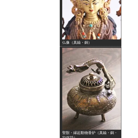
仏像（真鍮・銅）
聖獣・縁起動物香炉（真鍮・銅・
SV925）