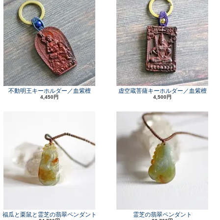
不動明王キーホルダー／血紫檀
虚空蔵菩薩キーホルダー／血紫檀
4,450円
4,500円
福瓜と栗鼠と霊芝の翡翠ペンダント
霊芝の翡翠ペンダント