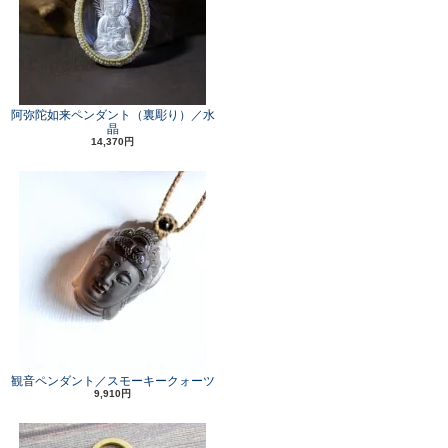
阿弥陀如来ペンダント（裏彫り）／水
晶
14,370円
観音ペンダント／スモーキークォーツ
9,910円