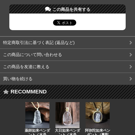
この商品を共有する
特定商取引法に基づく表記 (返品など)
この商品について問い合わせる
この商品を友達に教える
買い物を続ける
RECOMMEND
薬師如来ペンダ
大日如来ペンダ
阿弥陀如来ペン
観音ペンダ
ント／水晶
ント／水晶
ダント（裏彫
／ラピスラ