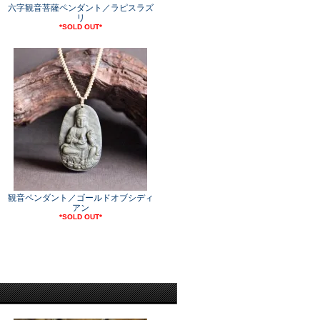
六字観音菩薩ペンダント／ラピスラズ
リ
*SOLD OUT*
観音ペンダント／ゴールドオブシディ
アン
*SOLD OUT*