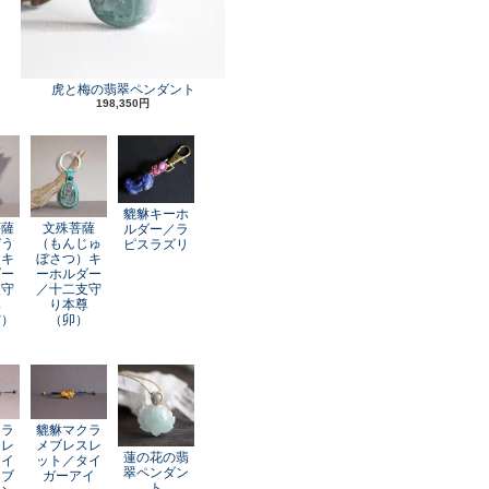
虎と梅の翡翠ペンダント
198,350円
貔貅キーホ
菩薩
文殊菩薩
ルダー／ラ
ぞう
（もんじゅ
ピスラズリ
）キ
ぼさつ）キ
ダー
ーホルダー
支守
／十二支守
尊
り本尊
寅）
（卯）
クラ
貔貅マクラ
スレ
メブレスレ
蓮の花の翡
レイ
ット／タイ
翠ペンダン
オブ
ガーアイ
ト