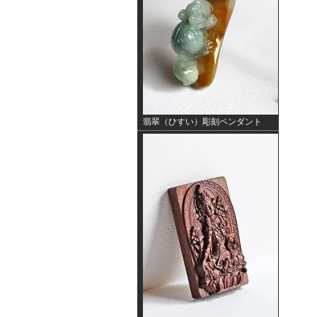
翡翠（ひすい）彫刻ペンダント