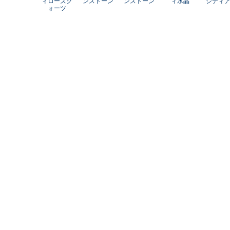
ィローズク
ンストーン
ンストーン
ィ水晶
シディ
ォーツ