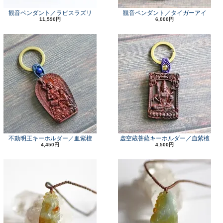
観音ペンダント／ラピスラズリ
観音ペンダント／タイガーアイ
11,590円
6,000円
不動明王キーホルダー／血紫檀
虚空蔵菩薩キーホルダー／血紫檀
4,450円
4,500円