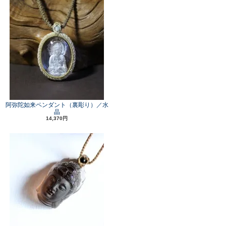
阿弥陀如来ペンダント（裏彫り）／水
晶
14,370円