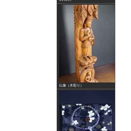
仏像（木彫り）