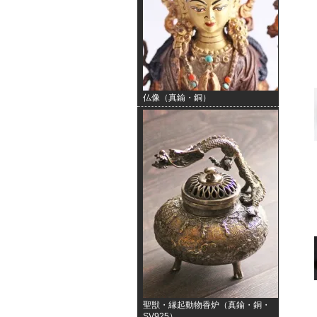
仏像（真鍮・銅）
聖獣・縁起動物香炉（真鍮・銅・
SV925）