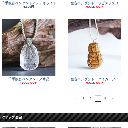
千手観音ペンダント／メテオライト
観音ペンダント／ラピスラズリ
5,600円
*SOLD OUT*
千手観音ペンダント／水晶
観音ペンダント／タイガーアイ
*SOLD OUT*
*SOLD OUT*
<
1
2
3
4
>