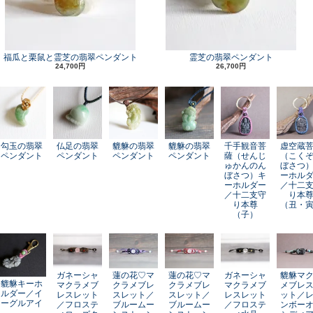
福瓜と栗鼠と霊芝の翡翠ペンダント
霊芝の翡翠ペンダント
24,700円
26,700円
勾玉の翡翠
仏足の翡翠
貔貅の翡翠
貔貅の翡翠
千手観音菩
虚空蔵
ペンダント
ペンダント
ペンダント
ペンダント
薩（せんじ
（こく
ゅかんのん
ぼさつ
ぼさつ）キ
ーホル
ーホルダー
／十二
／十二支守
り本
り本尊
（丑・
（子）
ガネーシャ
蓮の花♡マ
蓮の花♡マ
ガネーシャ
貔貅マ
貔貅キーホ
マクラメブ
クラメブレ
クラメブレ
マクラメブ
メブレ
ルダー／イ
レスレット
スレット／
スレット／
レスレット
ット／
ーグルアイ
／フロステ
ブルームー
ブルームー
／フロステ
ンボー