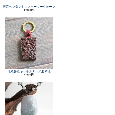
観音ペンダント／スモーキークォーツ
9,910円
地蔵菩薩キーホルダー／血紫檀
4,500円