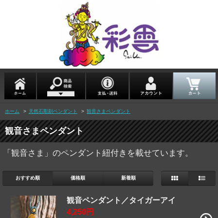
ホーム
>
天然石彫刻ペンダント
>
観音さまペンダント
観音さまペンダント
「観音さま」のペンダント紐付きを載せています。
おすすめ順
価格順
新着順
観音ペンダント／タイガーアイ
4,250円