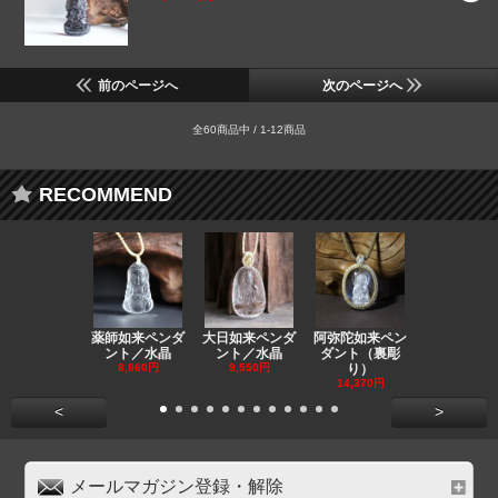
前のページへ
次のページへ
全60商品中 / 1-12商品
RECOMMEND
薬師如来ペンダ
大日如来ペンダ
阿弥陀如来ペン
観音ペンダ
ント／水晶
ント／水晶
ダント（裏彫
／ラピスラ
8,860円
9,550円
り）
11,590円
14,370円
<
>
メールマガジン登録・解除