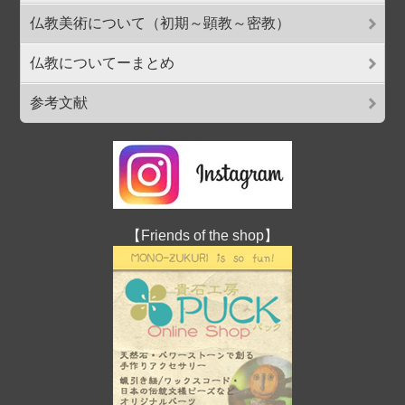
仏教美術について（初期～顕教～密教）
仏教についてーまとめ
参考文献
【Friends of the shop】