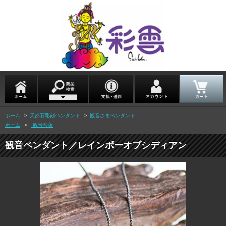
ホーム
>
天然石彫刻ペンダント
>
観音さまペンダント
ホーム
>
観音菩薩
観音ペンダント／レインボーオブシディアン