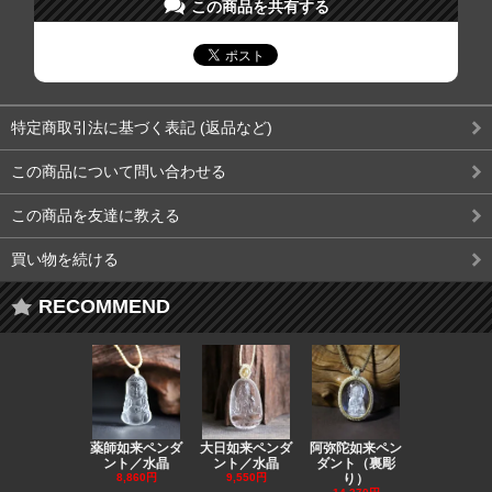
この商品を共有する
特定商取引法に基づく表記 (返品など)
この商品について問い合わせる
この商品を友達に教える
買い物を続ける
RECOMMEND
薬師如来ペンダ
大日如来ペンダ
阿弥陀如来ペン
観音ペンダ
ント／水晶
ント／水晶
ダント（裏彫
／ラピスラ
8,860円
9,550円
り）
11,590円