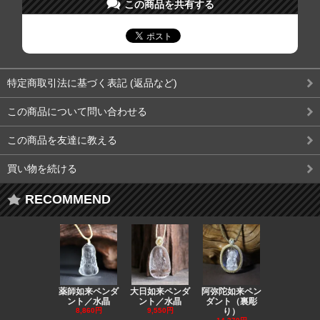
この商品を共有する
特定商取引法に基づく表記 (返品など)
この商品について問い合わせる
この商品を友達に教える
買い物を続ける
RECOMMEND
薬師如来ペンダ
大日如来ペンダ
阿弥陀如来ペン
観音ペンダ
ント／水晶
ント／水晶
ダント（裏彫
／ラピスラ
8,860円
9,550円
り）
11,590円