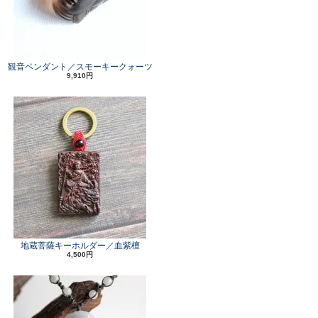
観音ペンダント／スモーキークォーツ
9,910円
地蔵菩薩キーホルダー／血紫檀
4,500円