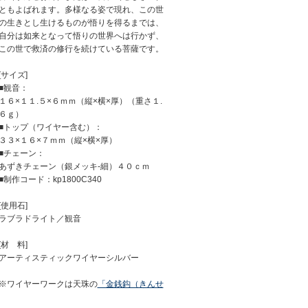
ともよばれます。多様なる姿で現れ、この世
の生きとし生けるものが悟りを得るまでは、
自分は如来となって悟りの世界へは行かず、
この世で救済の修行を続けている菩薩です。
[サイズ]
■観音：
１６×１１.５×６ｍｍ（縦×横×厚）（重さ１.
６ｇ）
■トップ（ワイヤー含む）：
３３×１６×７ｍｍ（縦×横×厚）
■チェーン：
あずきチェーン（銀メッキ-細）４０ｃｍ
■制作コード：kp1800C340
[使用石]
ラブラドライト／観音
[材 料]
アーティスティックワイヤーシルバー
※ワイヤーワークは天珠の
「金銭鈎（きんせ