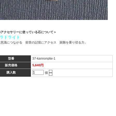
のアクセサリーに使っている石について＞
ラドライト
在意識につながる 前世の記憶にアクセス 困難を乗り切る力」
型番
37-kannonptw-1
販売価格
5,640円
購入数
個