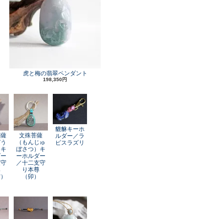
虎と梅の翡翠ペンダント
198,350円
貔貅キーホ
菩薩
文殊菩薩
ルダー／ラ
ぞう
（もんじゅ
ピスラズリ
）キ
ぼさつ）キ
ダー
ーホルダー
支守
／十二支守
尊
り本尊
寅）
（卯）