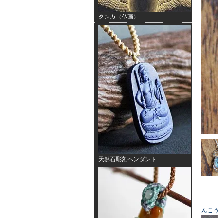
タンカ（仏画）
天然石彫刻ペンダント
んこ