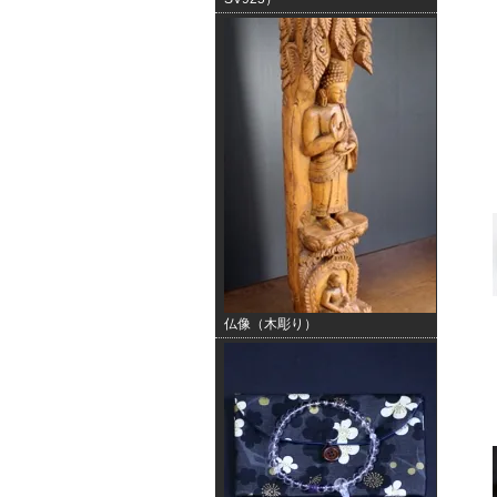
仏像（木彫り）