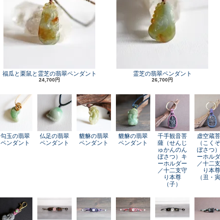
福瓜と栗鼠と霊芝の翡翠ペンダント
霊芝の翡翠ペンダント
24,700円
26,700円
勾玉の翡翠
仏足の翡翠
貔貅の翡翠
貔貅の翡翠
千手観音菩
虚空蔵
ペンダント
ペンダント
ペンダント
ペンダント
薩（せんじ
（こく
ゅかんのん
ぼさつ
ぼさつ）キ
ーホル
ーホルダー
／十二
／十二支守
り本
り本尊
（丑・
（子）