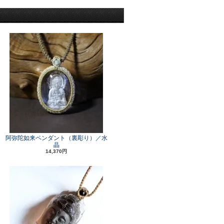
阿弥陀如来ペンダント（裏彫り）／水
晶
14,370円