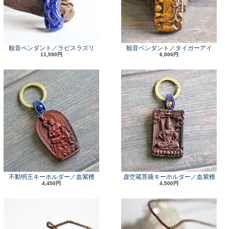
観音ペンダント／ラピスラズリ
観音ペンダント／タイガーアイ
11,590円
6,000円
不動明王キーホルダー／血紫檀
虚空蔵菩薩キーホルダー／血紫檀
4,450円
4,500円