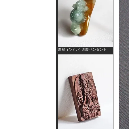
翡翠（ひすい）彫刻ペンダント