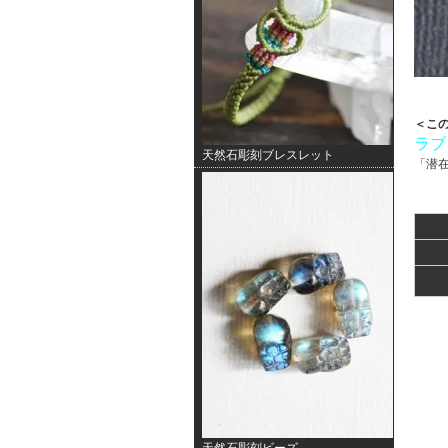
＜こ
ラブ
天然石彫刻ブレスレット
「潜