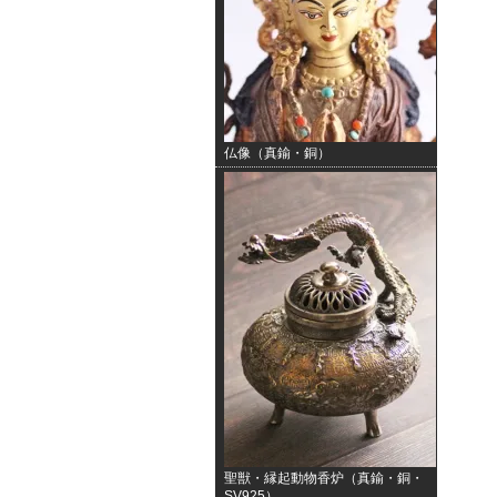
仏像（真鍮・銅）
聖獣・縁起動物香炉（真鍮・銅・
SV925）