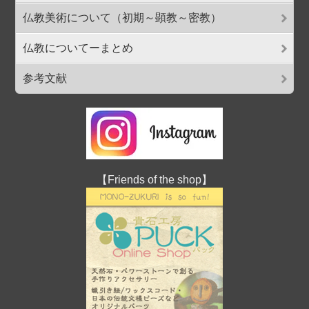
仏教美術について（初期～顕教～密教）
仏教についてーまとめ
参考文献
【Friends of the shop】