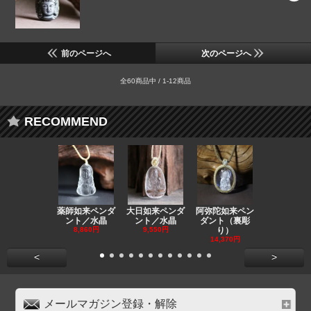
前のページへ
次のページへ
全60商品中 / 1-12商品
RECOMMEND
薬師如来ペンダ
大日如来ペンダ
阿弥陀如来ペン
観音ペンダ
ント／水晶
ント／水晶
ダント（裏彫
／ラピスラ
8,860円
9,550円
り）
11,590円
14,370円
<
>
メールマガジン登録・解除