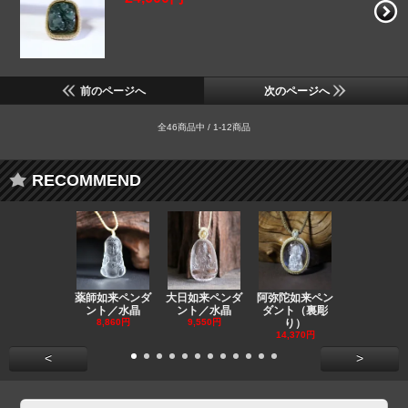
前のページへ
次のページへ
全46商品中 / 1-12商品
RECOMMEND
薬師如来ペンダ
大日如来ペンダ
阿弥陀如来ペン
観音ペンダ
ント／水晶
ント／水晶
ダント（裏彫
／ラピスラ
8,860円
9,550円
り）
11,590円
14,370円
<
>