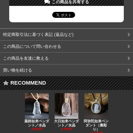
この商品を共有する
特定商取引法に基づく表記 (返品など)
この商品について問い合わせる
この商品を友達に教える
買い物を続ける
RECOMMEND
薬師如来ペンダ
大日如来ペンダ
阿弥陀如来ペン
観音ペンダ
ント／水晶
ント／水晶
ダント（裏彫
／ラピスラ
8,860円
9,550円
り）
11,590円