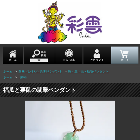
ホーム
>
翡翠（ひすい）彫刻ペンダント
>
鳥・魚・虫・動物ペンダント
ホーム
>
動物
福瓜と栗鼠の翡翠ペンダント