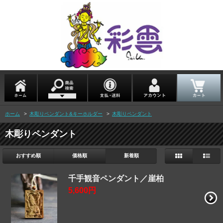
ホーム
>
木彫りペンダント&キーホルダー
>
木彫りペンダント
木彫りペンダント
おすすめ順
価格順
新着順
千手観音ペンダント／崖柏
5,600円