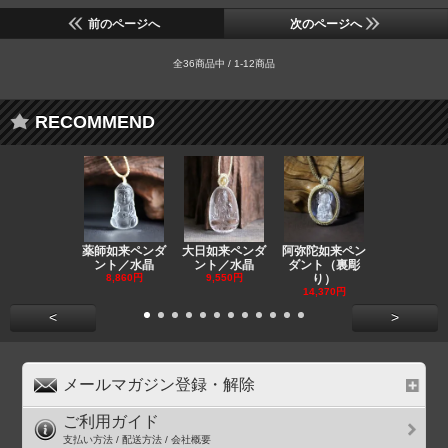
前のページへ
次のページへ
全36商品中 / 1-12商品
RECOMMEND
薬師如来ペンダ
大日如来ペンダ
阿弥陀如来ペン
観音ペンダ
ント／水晶
ント／水晶
ダント（裏彫
／ラピスラ
8,860円
9,550円
り）
11,590円
14,370円
<
>
メールマガジン登録・解除
ご利用ガイド
支払い方法 / 配送方法 / 会社概要