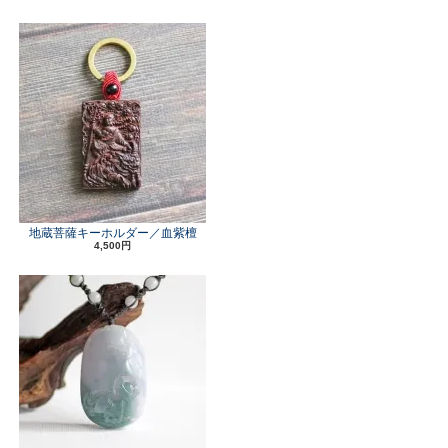
地蔵菩薩キーホルダー／血紫檀
4,500円