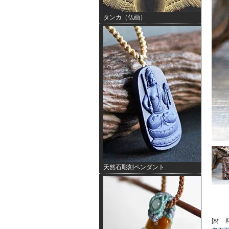
タンカ（仏画）
天然石彫刻ペンダント
[材 料