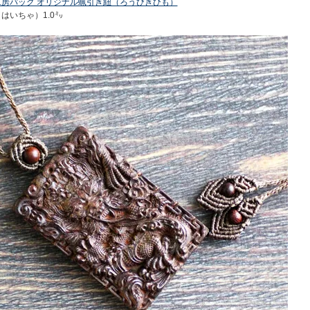
工房パック オリジナル蝋引き紐（ろうびきひも）
はいちゃ）1.0㍉