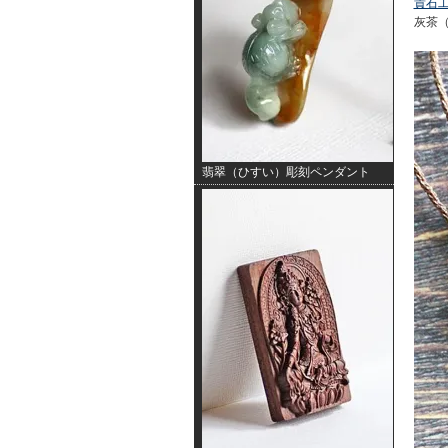
貴石
灰茶（
翡翠（ひすい）彫刻ペンダント