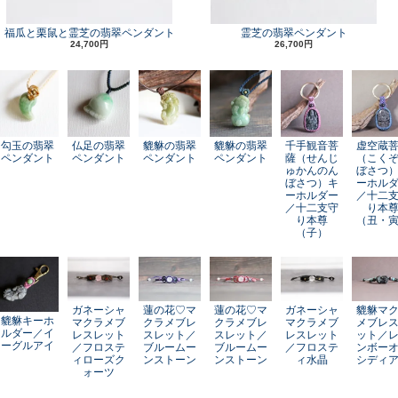
福瓜と栗鼠と霊芝の翡翠ペンダント
霊芝の翡翠ペンダント
24,700円
26,700円
勾玉の翡翠
仏足の翡翠
貔貅の翡翠
貔貅の翡翠
千手観音菩
虚空蔵
ペンダント
ペンダント
ペンダント
ペンダント
薩（せんじ
（こく
ゅかんのん
ぼさつ
ぼさつ）キ
ーホル
ーホルダー
／十二
／十二支守
り本
り本尊
（丑・
（子）
ガネーシャ
蓮の花♡マ
蓮の花♡マ
ガネーシャ
貔貅マ
貔貅キーホ
マクラメブ
クラメブレ
クラメブレ
マクラメブ
メブレ
ルダー／イ
レスレット
スレット／
スレット／
レスレット
ット／
ーグルアイ
／フロステ
ブルームー
ブルームー
／フロステ
ンボー
ィローズク
ンストーン
ンストーン
ィ水晶
シディ
ォーツ