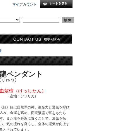
マイアカウント
檀
龍ペンダント
(りゅう)
血紫檀（けっしたん）
（産地：アフリカ）
《龍》龍は自然界の神。生命力と運気を呼び
込み、金運を高め、商売繁盛で富をもたら
す。また龍を身近に置くことで、邪気を払
い、気の流れを良くし、全体の運気が向上す
るとされています。