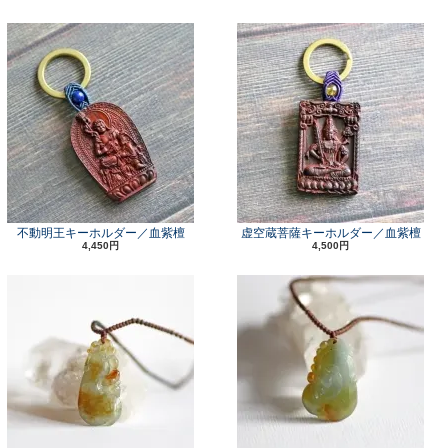
不動明王キーホルダー／血紫檀
虚空蔵菩薩キーホルダー／血紫檀
4,450円
4,500円