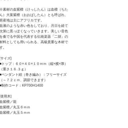
※素材の血紫檀（けっしたん）は血檀（ちた
ん）大葉紫檀（おおばしたん）とも呼ばれ、
原産地は主にアフリカです。
血液のような赤い色をしており、月日を経て
次第に黒っぽくなっていきます。美しい音色
を奏でる中国を代表する伝統楽器「二胡」の
材料としても用いられる、高級貴重な木材で
す。
[サイズ]
■トップ：６０×４０×１０ｍｍ（縦×横×厚）
（重さ１６.３ｇ）
■ペンダント紐（巻き編み）：フリーサイズ
（～７２ｃｍ、調節できます）
■制作コード：KP700H1400
[使用木]
血紫檀／龍
血紫檀／丸玉６ｍｍ
血紫檀／丸玉５ｍｍ