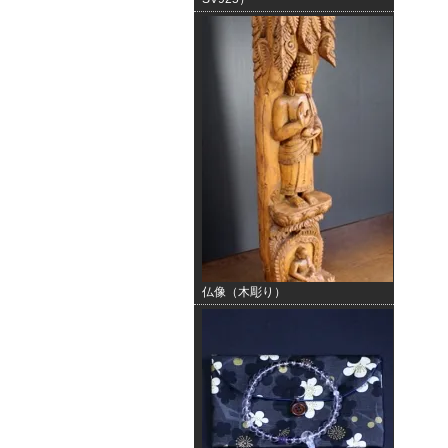
仏像（木彫り）