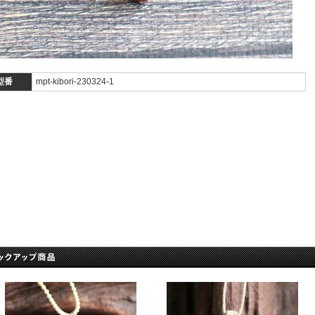
型番
mpt-kibori-230324-1