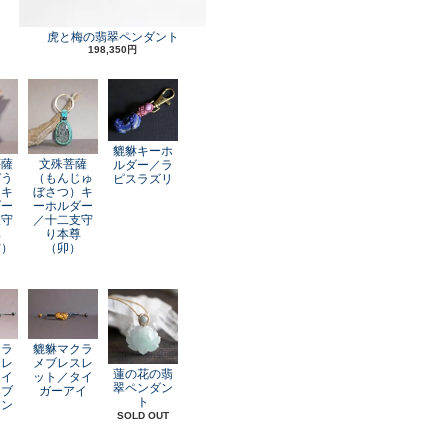
虎と梅の翡翠ペンダント
198,350円
貔貅キーホ
菩薩
文殊菩薩
ルダー／ラ
ぞう
（もんじゅ
ピスラズリ
）キ
ぼさつ）キ
ダー
ーホルダー
支守
／十二支守
尊
り本尊
寅）
（卯）
クラ
貔貅マクラ
スレ
メブレスレ
蓮の花の翡
レイ
ット／タイ
翠ペンダン
オブ
ガーアイ
ト
アン
SOLD OUT