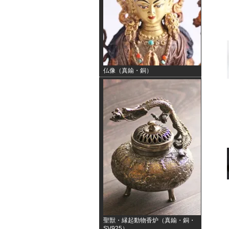
仏像（真鍮・銅）
聖獣・縁起動物香炉（真鍮・銅・
SV925）