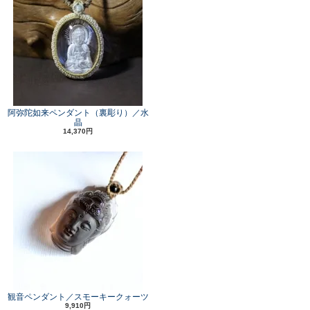
阿弥陀如来ペンダント（裏彫り）／水
晶
14,370円
観音ペンダント／スモーキークォーツ
9,910円