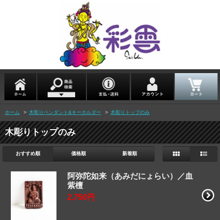
ホーム
>
木彫りペンダント&キーホルダー
>
木彫りトップのみ
木彫りトップのみ
おすすめ順
価格順
新着順
阿弥陀如来（あみだにょらい）／血
紫檀
2,750円