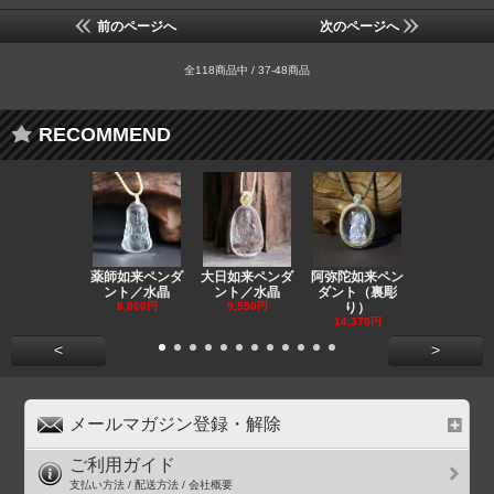
前のページへ
次のページへ
全118商品中 / 37-48商品
RECOMMEND
薬師如来ペンダ
大日如来ペンダ
阿弥陀如来ペン
観音ペンダ
ント／水晶
ント／水晶
ダント（裏彫
／ラピスラ
8,860円
9,550円
り）
11,590円
14,370円
<
>
メールマガジン登録・解除
ご利用ガイド
支払い方法 / 配送方法 / 会社概要