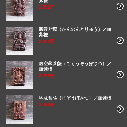
紫檀
2,750円
観音と龍（かんのんとりゅう）／血
紫檀
2,750円
虚空蔵菩薩（こくうぞうぼさつ）／
血紫檀
2,750円
地蔵菩薩（じぞうぼさつ）／血紫檀
2,750円