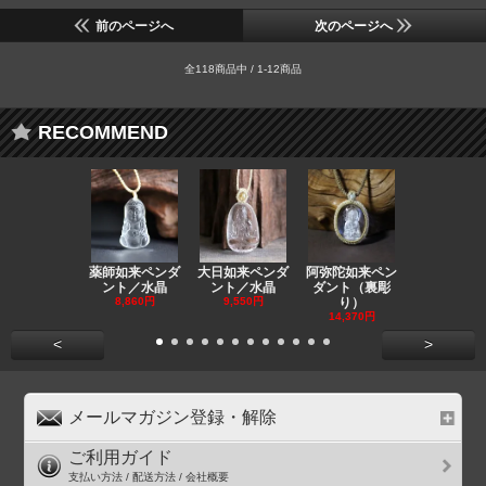
前のページへ
次のページへ
全118商品中 / 1-12商品
RECOMMEND
薬師如来ペンダ
大日如来ペンダ
阿弥陀如来ペン
観音ペンダ
ント／水晶
ント／水晶
ダント（裏彫
／ラピスラ
8,860円
9,550円
り）
11,590円
14,370円
<
>
メールマガジン登録・解除
ご利用ガイド
支払い方法 / 配送方法 / 会社概要