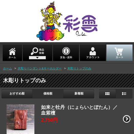
ホーム
>
木彫りペンダント&キーホルダー
>
木彫りトップのみ
木彫りトップのみ
おすすめ順
価格順
新着順
如来と牡丹（にょらいとぼたん）／
血紫檀
2,750円