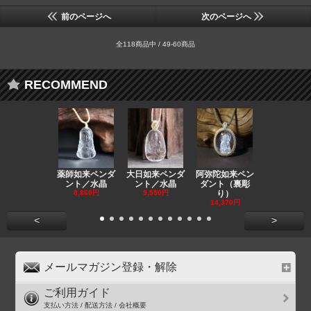
前のページへ
次のページへ
全118商品中 / 49-60商品
RECOMMEND
薬師如来ペンダ
大日如来ペンダ
阿弥陀如来ペン
観音ペンダ
ント／水晶
ント／水晶
ダント（裏彫
／ラピスラ
8,860円
9,550円
り）
11,590円
14,370円
<
>
メールマガジン登録・解除
ご利用ガイド
支払い方法 / 配送方法 / 会社概要