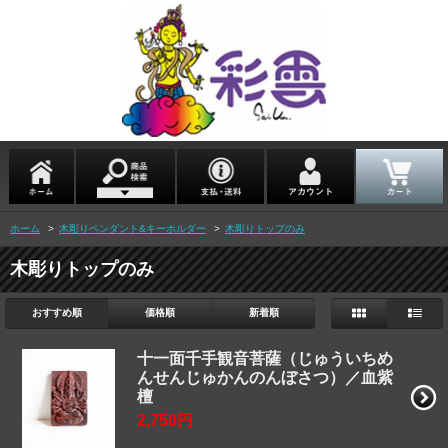
ホーム
>
木彫りペンダント&キーホルダー
>
木彫りトップのみ
木彫りトップのみ
おすすめ順
価格順
新着順
十一面千手観音菩薩（じゅういちめ
んせんじゅかんのんぼさつ）／血紫
檀
2,750円