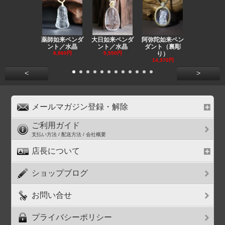
薬師如来ペンダ
大日如来ペンダ
阿弥陀如来ペン
観音ペンダ
ント／水晶
ント／水晶
ダント（裏彫
／ラピスラ
8,860円
9,550円
り）
11,590円
14,370円
<
>
メールマガジン登録・解除
ご利用ガイド
支払い方法 / 配送方法 / 会社概要
店長について
ショップブログ
お問い合せ
プライバシーポリシー