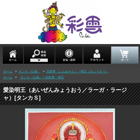
ホーム
>
タンカ（仏画）
>
忿怒尊（ふんぬそん）／明王（みょうおう）
ホーム
>
タンカ（仏画）ー忿怒尊・明王
愛染明王（あいぜんみょうおう／ラーガ・ラージ
ャ）[タンカＳ]