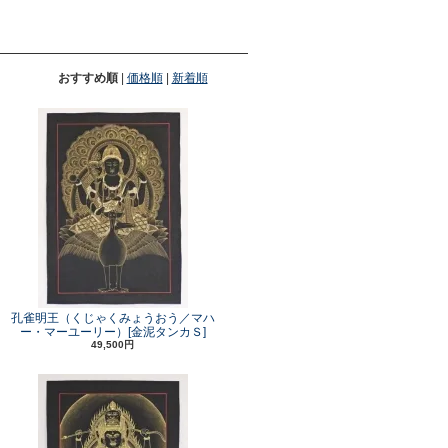
おすすめ順
|
価格順
|
新着順
孔雀明王（くじゃくみょうおう／マハ
ー・マーユーリー）[金泥タンカＳ]
49,500円