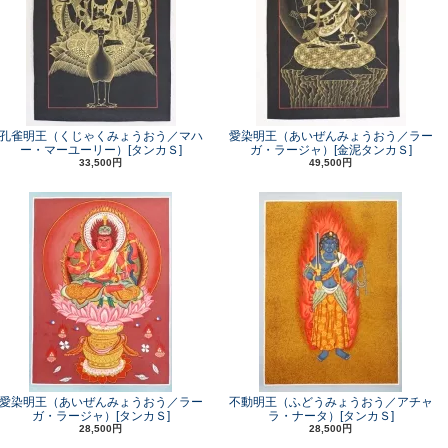
孔雀明王（くじゃくみょうおう／マハ
愛染明王（あいぜんみょうおう／ラー
ー・マーユーリー）[タンカＳ]
ガ・ラージャ）[金泥タンカＳ]
33,500円
49,500円
愛染明王（あいぜんみょうおう／ラー
不動明王（ふどうみょうおう／アチャ
ガ・ラージャ）[タンカＳ]
ラ・ナータ）[タンカＳ]
28,500円
28,500円