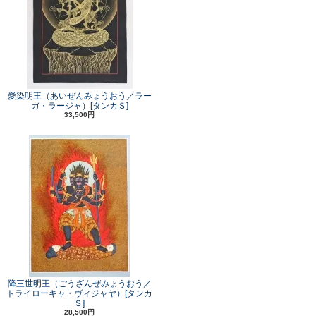
愛染明王（あいぜんみょうおう／ラー
ガ・ラージャ）[タンカＳ]
33,500円
降三世明王（ごうざんぜみょうおう／
トライローキャ・ヴィジャヤ）[タンカ
Ｓ]
28,500円