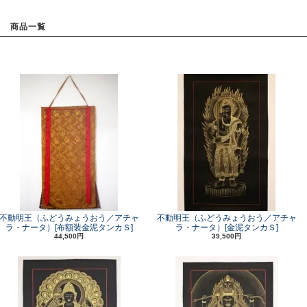
商品一覧
不動明王（ふどうみょうおう／アチャ
不動明王（ふどうみょうおう／アチャ
ラ・ナータ）[布額装金泥タンカＳ]
ラ・ナータ）[金泥タンカＳ]
44,500円
39,500円