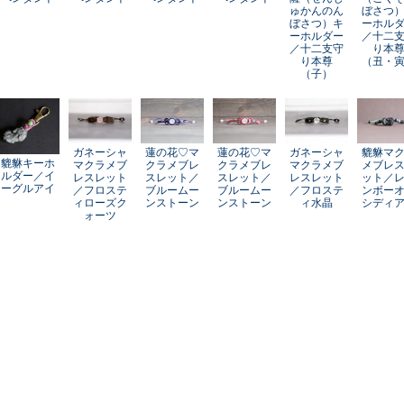
ゅかんのん
ぼさつ
ぼさつ）キ
ーホル
ーホルダー
／十二
／十二支守
り本
り本尊
（丑・
（子）
ガネーシャ
蓮の花♡マ
蓮の花♡マ
ガネーシャ
貔貅マ
貔貅キーホ
マクラメブ
クラメブレ
クラメブレ
マクラメブ
メブレ
ルダー／イ
レスレット
スレット／
スレット／
レスレット
ット／
ーグルアイ
／フロステ
ブルームー
ブルームー
／フロステ
ンボー
ィローズク
ンストーン
ンストーン
ィ水晶
シディ
ォーツ