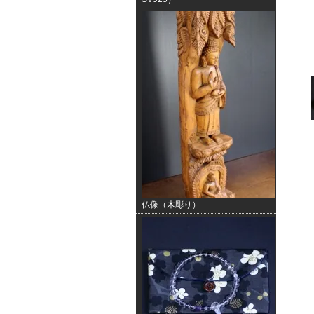
仏像（木彫り）