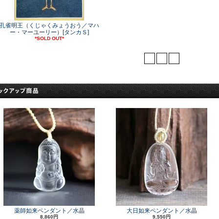
孔雀明王（くじゃくみょうおう／マハ
ー・マーユーリー）[タンカＳ]
*SOLD OUT*
<
1
>
薬師如来ペンダント／水晶
大日如来ペンダント／水晶
8,860円
9,550円