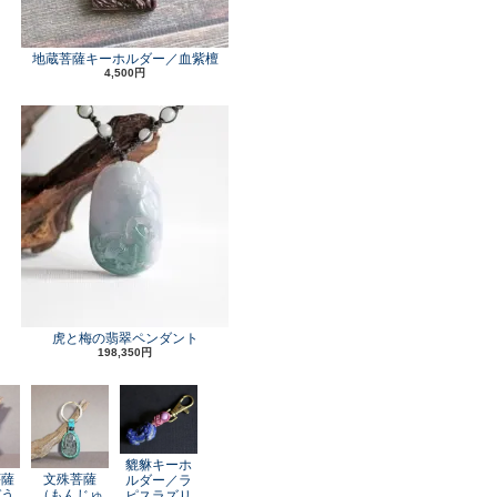
地蔵菩薩キーホルダー／血紫檀
4,500円
虎と梅の翡翠ペンダント
198,350円
貔貅キーホ
菩薩
文殊菩薩
ルダー／ラ
ぞう
（もんじゅ
ピスラズリ