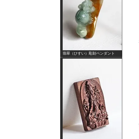
翡翠（ひすい）彫刻ペンダント