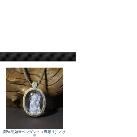
阿弥陀如来ペンダント（裏彫り）／水
晶