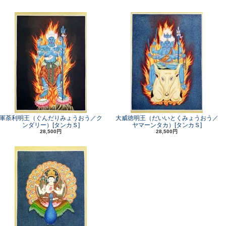
軍荼利明王（ぐんだりみょうおう／ク
大威徳明王（だいいとくみょうおう／
ンダリー）[タンカＳ]
ヤマーンタカ）[タンカＳ]
28,500円
28,500円