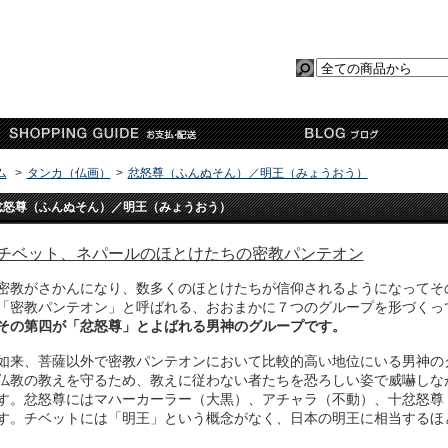
ム
>
タンカ（仏画）
>
忿怒尊（ふんぬそん）／明王（みょうおう）
忿怒尊（ふんぬそん）／明王（みょうおう）
チベット、ネパールのほとけたちの密教パンテオン
密教がさかんになり、数多くのほとけたちが信仰されるようになってそ
「密教パンテオン」と呼ばれる、おおまかに７つのグループを形づくっ
その第四が「忿怒尊」とよばれる男神のグループです。
如来、菩薩以外で密教パンテオンにおいて比較的高い地位にいる男神の
仏教の教えを守るため、教えに従わない者たちを恐ろしい姿で威嚇しな
す。忿怒尊にはマハーカーラー（大黒）、アチャラ（不動）、十忿怒尊
す。チベットには「明王」という概念がなく、日本の明王に相当するほ