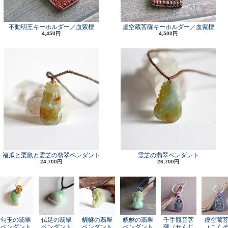
不動明王キーホルダー／血紫檀
虚空蔵菩薩キーホルダー／血紫檀
4,450円
4,500円
福瓜と栗鼠と霊芝の翡翠ペンダント
霊芝の翡翠ペンダント
24,700円
26,700円
勾玉の翡翠
仏足の翡翠
貔貅の翡翠
貔貅の翡翠
千手観音菩
虚空蔵
ペンダント
ペンダント
ペンダント
ペンダント
薩（せんじ
（こく