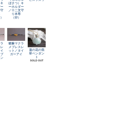
）キ
ぼさつ）キ
ダー
ーホルダー
支守
／十二支守
尊
り本尊
寅）
（卯）
クラ
貔貅マクラ
スレ
メブレスレ
蓮の花の翡
レイ
ット／タイ
翠ペンダン
オブ
ガーアイ
ト
アン
SOLD OUT