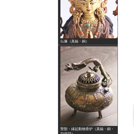
仏像（真鍮・銅）
聖獣・縁起動物香炉（真鍮・銅・
SV925）