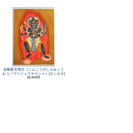
金剛夜叉明王（こんごうやしゃみょう
おう／ヴァジュラヤクシャ）[タンカＳ]
28,500円