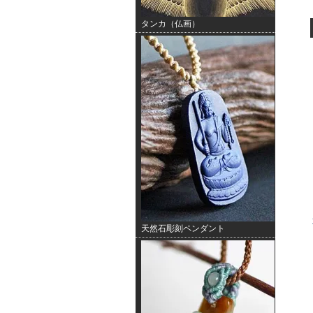
タンカ（仏画）
天然石彫刻ペンダント