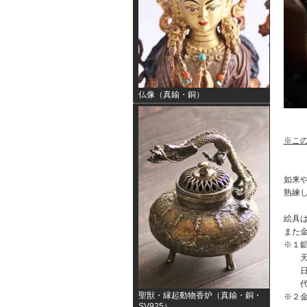
仏像（真鍮・銅）
※こ
如来や
熟練
絵具
また
※１
天然
日本
代表
聖獣・縁起動物香炉（真鍮・銅・
※２
SV925）