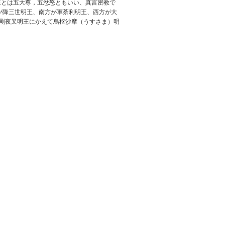
王とは五大尊，五忿怒ともいい、真言密教で
が降三世明王、南方が軍荼利明王、西方が大
剛夜叉明王にかえて烏枢沙摩（うすさま）明