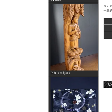
タン
一般
仏像（木彫り）