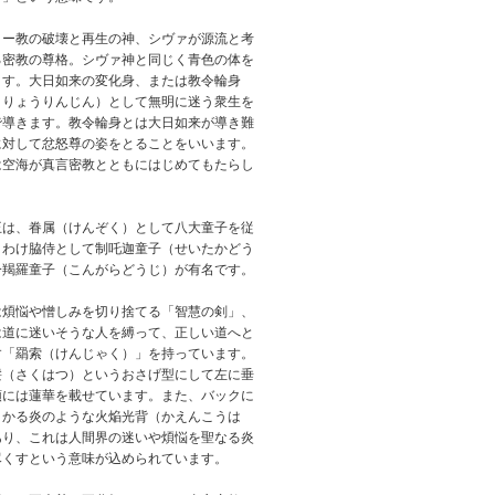
ゥー教の破壊と再生の神、シヴァが源流と考
る密教の尊格。シヴァ神と同じく青色の体を
ます。大日如来の変化身、または教令輪身
うりょうりんじん）として無明に迷う衆生を
で導きます。教令輪身とは大日如来が導き難
に対して忿怒尊の姿をとることをいいます。
は空海が真言密教とともにはじめてもたらし
。
王は、眷属（けんぞく）として八大童子を従
りわけ脇侍として制吒迦童子（せいたかどう
矜羯羅童子（こんがらどうじ）が有名です。
は煩悩や憎しみを切り捨てる「智慧の剣」、
は道に迷いそうな人を縛って、正しい道へと
す「羂索（けんじゃく）」を持っています。
髪（さくはつ）というおさげ型にして左に垂
頭には蓮華を載せています。また、バックに
さかる炎のような火焔光背（かえんこうは
あり、これは人間界の迷いや煩悩を聖なる炎
尽くすという意味が込められています。