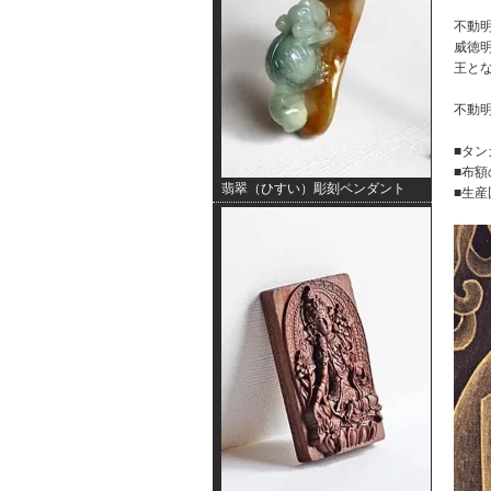
不動
威徳
王と
不動
■タン
■布額
翡翠（ひすい）彫刻ペンダント
■生産