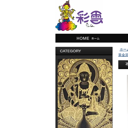
ホー
装金泥