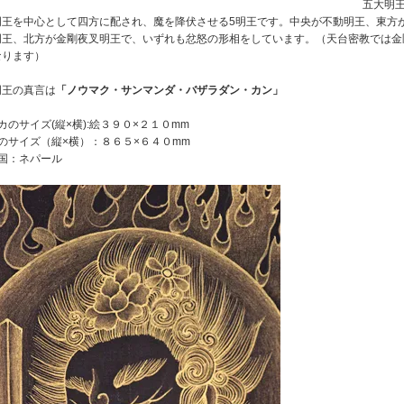
五大明
明王を中心として四方に配され、魔を降伏させる5明王です。中央が不動明王、東方
明王、北方が金剛夜叉明王で、いずれも忿怒の形相をしています。（天台密教では金
なります）
明王の真言は
「ノウマク・サンマンダ・バザラダン・カン」
カのサイズ(縦×横):絵３９０×２１０mm
のサイズ（縦×横）：８６５×６４０mm
国：ネパール