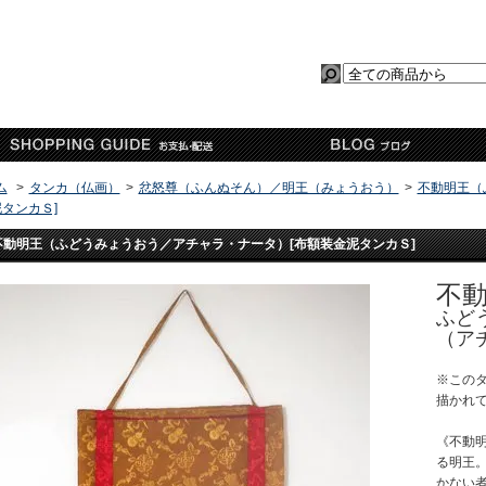
ム
>
タンカ（仏画）
>
忿怒尊（ふんぬそん）／明王（みょうおう）
>
不動明王（
タンカＳ]
不動明王（ふどうみょうおう／アチャラ・ナータ）[布額装金泥タンカＳ]
不
ふど
（ア
※この
描かれ
《不動
る明王
かない