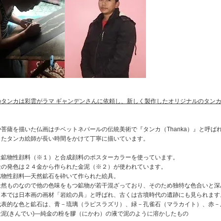
のタンカは彩雲がラマ ギャンデンさんに依頼し、新しく製作したオリジナルのタン
菩薩を描いた仏画はチベットネパールの伝統美術で『タンカ（Thanka）』と呼ば
したタンカ絵師が長い時間をかけて丁寧に描いています。
は鉱物性顔料（※１）と合成顔料のポスターカラーを使っています。
金の発色は２４金から作られた金泥（※２）が使われています。
鉱物性顔料―天然鉱石を砕いて作られた絵具。
ものなので他の色味をもつ鉱物が若干混ざっており、そのため独特な色合いと深
では日本画の画材「岩絵の具」と呼ばれ、古くは古墳時代の遺跡にも見られます
的な色と鉱石は、青－琉璃（ラピスラズリ）、緑－孔雀石（マラカイト）、赤－
金泥(きんでい)―純金の粉を膠（にかわ）の液で泥のように溶かしたもの