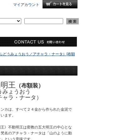
マイアカウント
ふどうみょうおう／アチャラ・ナータ）[布額
動明王
（布額装）
うみょうおう
チャラ・ナータ）
タンカは、すべて２４金から作られた金泥で
ています。
明王》不動明王は密教の五大明王の中心とな
。梵名のアチャラ・ナータは「山のように動
者」という意味です。