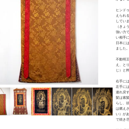
ヒンド
えられ
してい
（きょ
強い力
い相手
日本に
ました
不動明
え、と
じ）と
右手に
左手に
連れ戻
髪は索
らし、
は燃え
い）が
で焼き