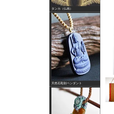
タンカ（仏画）
天然石彫刻ペンダント