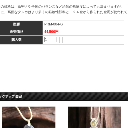
カの価格は、緻密さや全体のバランスなど絵師の熟練度によっても決まりますが、
的に、高価なタンカはより多くの鉱物性顔料と、２４金から作られた金泥が使われて
型番
PRM-004-G
販売価格
44,500円
購入数