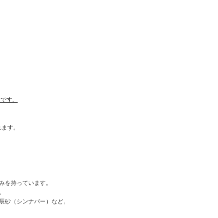
カです。
れます。
みを持っています。
。
辰砂（シンナバー）など。