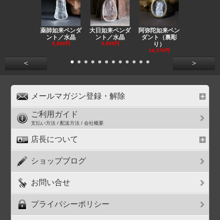
薬師如来ペンダ
大日如来ペンダ
阿弥陀如来ペン
観音ペンダ
ント／水晶
ント／水晶
ダント（裏彫
／ラピスラ
8,860円
9,550円
り）
11,590円
14,370円
<
>
メールマガジン登録・解除
ご利用ガイド
支払い方法 / 配送方法 / 会社概要
店長について
ショップブログ
お問い合せ
プライバシーポリシー