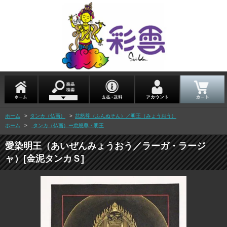
ホーム
>
タンカ（仏画）
>
忿怒尊（ふんぬそん）／明王（みょうおう）
ホーム
>
タンカ（仏画）ー忿怒尊・明王
愛染明王（あいぜんみょうおう／ラーガ・ラージ
ャ）[金泥タンカＳ]