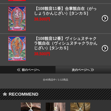
【108観音11番】合掌観自在（がっ
しょうかんじざい）[タンカＳ]
38,500円
【108観音12番】ヴィシュヌチャク
ラ観自在（ヴィシュヌチャクラかん
じざい）[タンカＳ]
38,500円
前のページへ
次のページへ
全40商品中 / 1-12商品
RECOMMEND