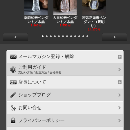
薬師如来ペンダ
大日如来ペンダ
阿弥陀如来ペン
観音ペンダ
ント／水晶
ント／水晶
ダント（裏彫
／ラピスラ
8,860円
9,550円
り）
11,590円
14,370円
<
>
メールマガジン登録・解除
ご利用ガイド
支払い方法 / 配送方法 / 会社概要
店長について
ショップブログ
お問い合せ
プライバシーポリシー