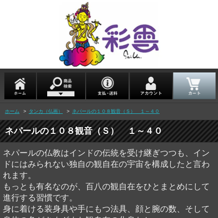
ホーム
>
タンカ（仏画）
>
ネパールの１０８観音（Ｓ） １～４０
ネパールの１０８観音（Ｓ） １～４０
ネパールの仏教はインドの伝統を受け継ぎつつも、イン
ドにはみられない独自の観自在の宇宙を構成したと言わ
れます。
もっとも有名なのが、百八の観自在をひとまとめにして
進行する習慣です。
身に着ける装身具や手にもつ法具、顔と腕の数、そして