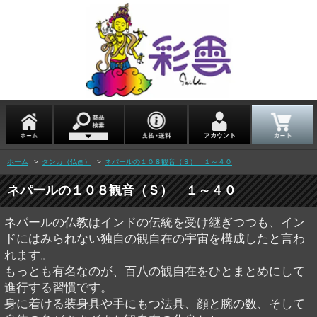
ホーム
>
タンカ（仏画）
>
ネパールの１０８観音（Ｓ） １～４０
ネパールの１０８観音（Ｓ） １～４０
ネパールの仏教はインドの伝統を受け継ぎつつも、イン
ドにはみられない独自の観自在の宇宙を構成したと言わ
れます。
もっとも有名なのが、百八の観自在をひとまとめにして
進行する習慣です。
身に着ける装身具や手にもつ法具、顔と腕の数、そして