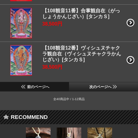
【108観音11番】合掌観自在（がっ
しょうかんじざい）[タンカＳ]
38,500円
【108観音12番】ヴィシュヌチャク
ラ観自在（ヴィシュヌチャクラかん
じざい）[タンカＳ]
38,500円
前のページへ
次のページへ
全40商品中 / 1-12商品
RECOMMEND