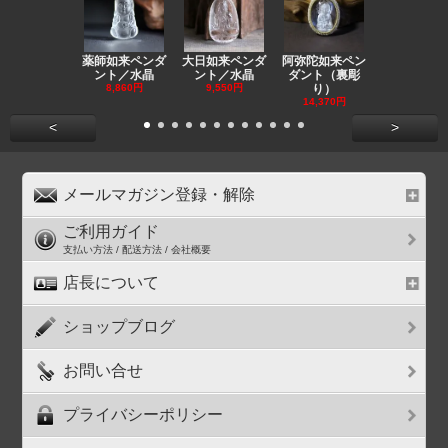
薬師如来ペンダ
大日如来ペンダ
阿弥陀如来ペン
観音ペンダ
ント／水晶
ント／水晶
ダント（裏彫
／ラピスラ
8,860円
9,550円
り）
11,590円
14,370円
<
>
メールマガジン登録・解除
ご利用ガイド
支払い方法 / 配送方法 / 会社概要
店長について
ショップブログ
お問い合せ
プライバシーポリシー