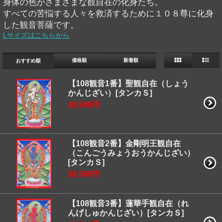
身体の色がさまざまな観自在の化身たち。
すべての苦悩する人々を救済するために１０８尊に化身
した観音菩薩です。
Lサイズはこちらから
価格順
新着順
おすすめ順
【108観音1番】聖観自在（しょう
かんじざい）[タンカＳ]
38,500円
【108観音2番】金剛明王観自在
（こんごうみょうおうかんじざい）
[タンカＳ]
38,500円
【108観音3番】蓮華手観自在（れ
んげしゅかんじざい）[タンカＳ]