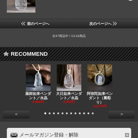
前のページへ
次のページへ
全47商品中 / 13-24商品
RECOMMEND
薬師如来ペンダ
大日如来ペンダ
阿弥陀如来ペン
観音ペンダ
ント／水晶
ント／水晶
ダント（裏彫
／ラピスラ
8,860円
9,550円
り）
11,590円
14,370円
<
>
メールマガジン登録・解除