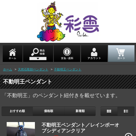
ホーム
>
天然石彫刻ペンダント
>
不動明王ペンダント
不動明王ペンダント
「不動明王」のペンダント紐付きを載せています。
おすすめ順
価格順
新着順
不動明王ペンダント／レインボーオ
ブシディアンクリア