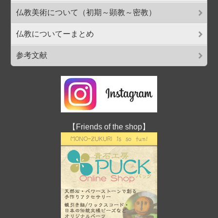
仏教美術について（初期～顕教～密教）
仏教についてーまとめ
参考文献
【Friends of the shop】