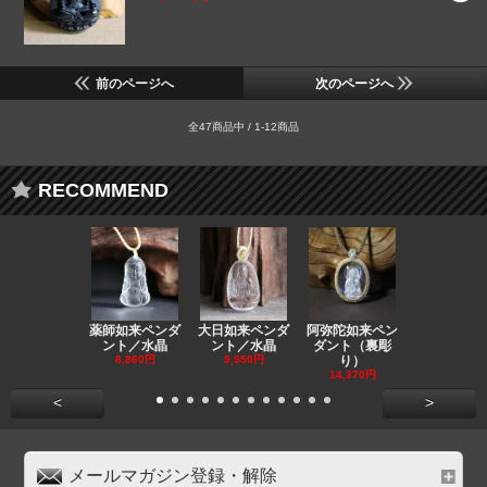
前のページへ
次のページへ
全47商品中 / 1-12商品
RECOMMEND
薬師如来ペンダ
大日如来ペンダ
阿弥陀如来ペン
観音ペンダ
ント／水晶
ント／水晶
ダント（裏彫
／ラピスラ
8,860円
9,550円
り）
11,590円
14,370円
<
>
メールマガジン登録・解除