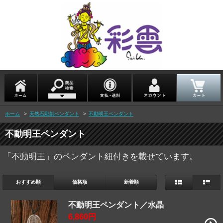
ホーム
>
天然石彫刻ペンダント
>
不動明王ペンダント
不動明王ペンダント
「不動明王」のペンダント紐付きを載せています。
おすすめ順
価格順
新着順
不動明王ペンダント／水晶
6,860円