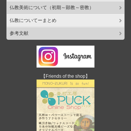
仏教美術について（初期～顕教～密教）
仏教についてーまとめ
参考文献
【Friends of the shop】