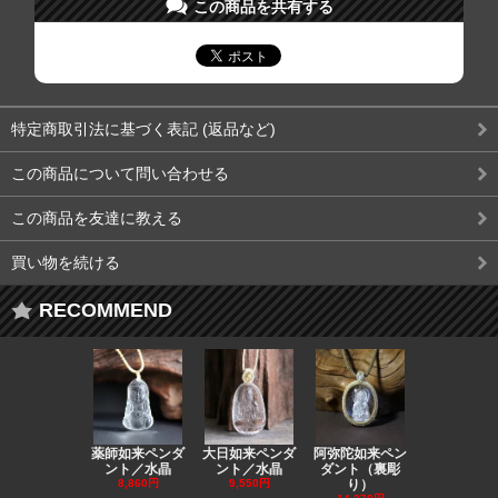
この商品を共有する
特定商取引法に基づく表記 (返品など)
この商品について問い合わせる
この商品を友達に教える
買い物を続ける
RECOMMEND
薬師如来ペンダ
大日如来ペンダ
阿弥陀如来ペン
観音ペンダ
ント／水晶
ント／水晶
ダント（裏彫
／ラピスラ
8,860円
9,550円
り）
11,590円