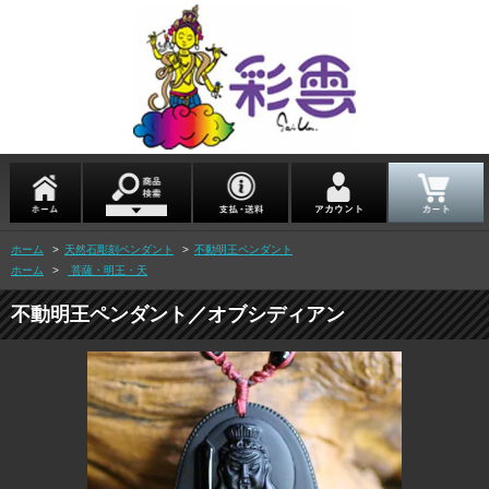
ホーム
>
天然石彫刻ペンダント
>
不動明王ペンダント
ホーム
>
菩薩・明王・天
不動明王ペンダント／オブシディアン