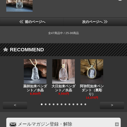
前のページへ
次のページへ
全47商品中 / 25-36商品
RECOMMEND
薬師如来ペンダ
大日如来ペンダ
阿弥陀如来ペン
観音ペンダ
ント／水晶
ント／水晶
ダント（裏彫
／ラピスラ
8,860円
9,550円
り）
11,590円
14,370円
<
>
メールマガジン登録・解除