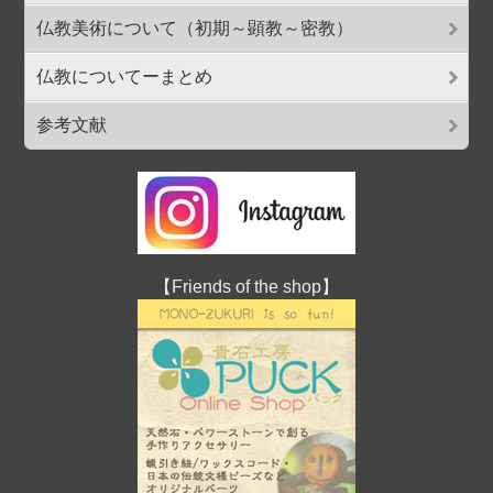
仏教美術について（初期～顕教～密教）
仏教についてーまとめ
参考文献
【Friends of the shop】