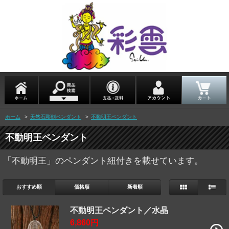
ホーム
>
天然石彫刻ペンダント
>
不動明王ペンダント
不動明王ペンダント
「不動明王」のペンダント紐付きを載せています。
おすすめ順
価格順
新着順
不動明王ペンダント／水晶
6,860円