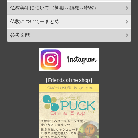
仏教美術について（初期～顕教～密教）
仏教についてーまとめ
参考文献
【Friends of the shop】