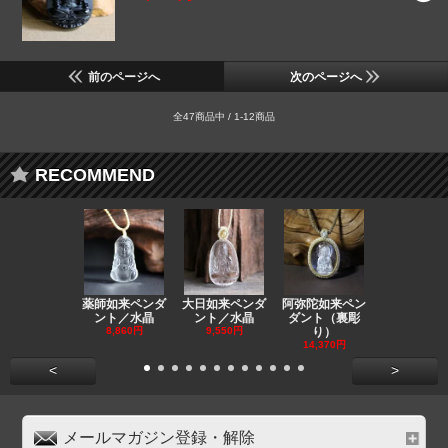
前のページへ
次のページへ
全47商品中 / 1-12商品
RECOMMEND
薬師如来ペンダ
大日如来ペンダ
阿弥陀如来ペン
観音ペンダ
ント／水晶
ント／水晶
ダント（裏彫
／ラピスラ
8,860円
9,550円
り）
11,590円
14,370円
<
>
メールマガジン登録・解除