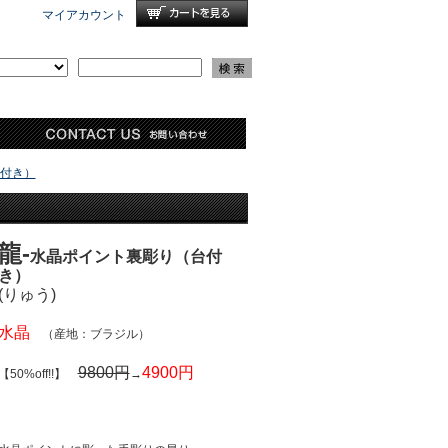
マイアカウント
台付き）
龍-
水晶ポイント裏彫り
（台付
き）
(りゅう)
水晶
（産地：ブラジル）
9800円
4900円
【50%off!!】
→