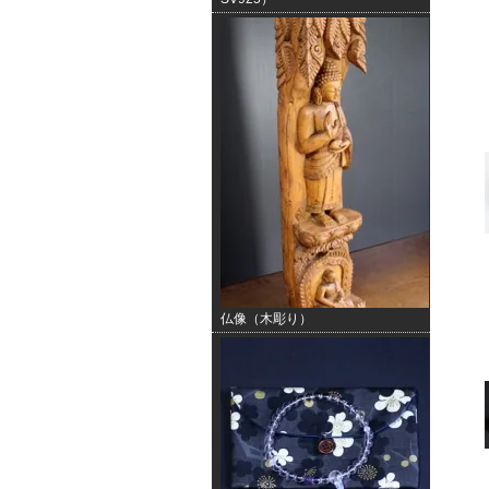
仏像（木彫り）