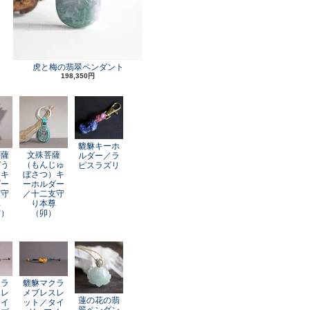
虎と梅の翡翠ペンダント
198,350円
貔貅キーホ
菩薩
文殊菩薩
ルダー／ラ
ぞう
（もんじゅ
ピスラズリ
）キ
ぼさつ）キ
ダー
ーホルダー
支守
／十二支守
尊
り本尊
寅）
（卯）
クラ
貔貅マクラ
スレ
メブレスレ
蓮の花の翡
レイ
ット／タイ
翠ペンダン