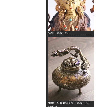
仏像（真鍮・銅）
聖獣・縁起動物香炉（真鍮・銅・
SV925）