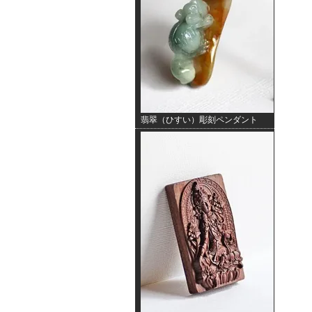
翡翠（ひすい）彫刻ペンダント