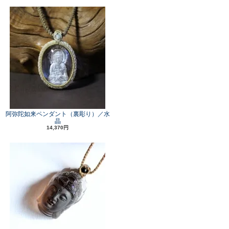
阿弥陀如来ペンダント（裏彫り）／水
晶
14,370円