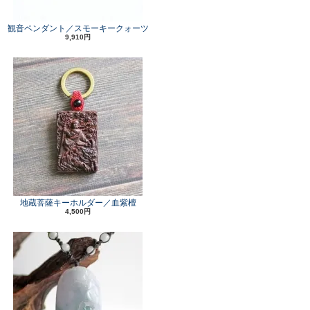
観音ペンダント／スモーキークォーツ
9,910円
地蔵菩薩キーホルダー／血紫檀
4,500円