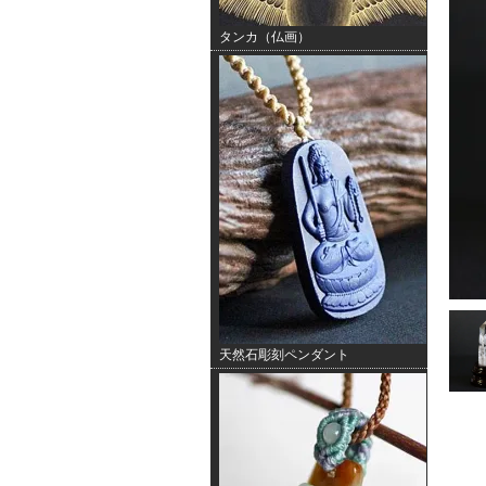
タンカ（仏画）
天然石彫刻ペンダント