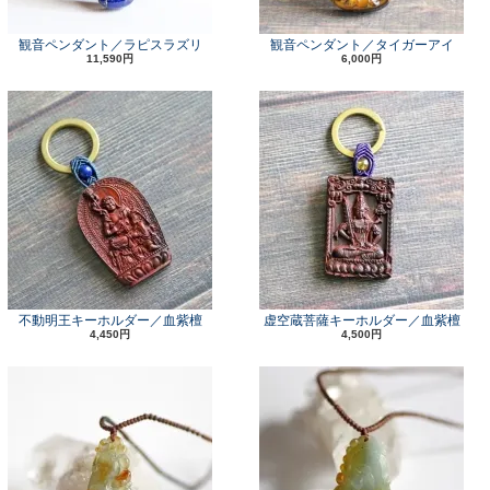
観音ペンダント／ラピスラズリ
観音ペンダント／タイガーアイ
11,590円
6,000円
不動明王キーホルダー／血紫檀
虚空蔵菩薩キーホルダー／血紫檀
4,450円
4,500円