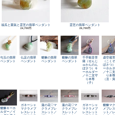
福瓜と栗鼠と霊芝の翡翠ペンダント
霊芝の翡翠ペンダント
24,700円
26,700円
勾玉の翡翠
仏足の翡翠
貔貅の翡翠
貔貅の翡翠
千手観音菩
虚空蔵
ペンダント
ペンダント
ペンダント
ペンダント
薩（せんじ
（こく
ゅかんのん
ぼさつ
ぼさつ）キ
ーホル
ーホルダー
／十二
／十二支守
り本
り本尊
（丑・
（子）
ガネーシャ
蓮の花♡マ
蓮の花♡マ
ガネーシャ
貔貅マ
貔貅キーホ
マクラメブ
クラメブレ
クラメブレ
マクラメブ
メブレ
ルダー／イ
レスレット
スレット／
スレット／
レスレット
ット／