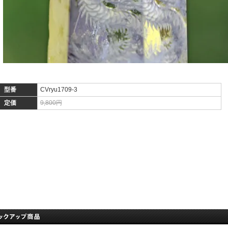
型番
CVryu1709-3
定価
9,800円