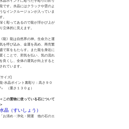
水晶ポイントに彫った手彫りの昇り
龍です。水晶にはクラックや雲のよ
うなインクルージョンが入っていま
す。
深く彫ってあるので龍が浮かび上が
り立体的に見えます。
《龍》龍は自然界の神。生命力と運
気を呼び込み、金運を高め、商売繁
盛で富をもたらす。また龍を身近に
置くことで、邪気を払い、気の流れ
を良くし、全体の運気が向上すると
されています。
[サイズ]
龍-水晶ポイント裏彫り：高さ９０
㍉ （重さ１３０ｇ）
＜この置物に使っている石について
＞
水晶（すいしょう）
「お清め・浄化・開運 他の石のエ