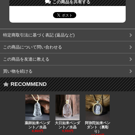
この商品を共有する
特定商取引法に基づく表記 (返品など)
この商品について問い合わせる
この商品を友達に教える
買い物を続ける
RECOMMEND
薬師如来ペンダ
大日如来ペンダ
阿弥陀如来ペン
観音ペンダ
ント／水晶
ント／水晶
ダント（裏彫
／ラピスラ
8,860円
9,550円
り）
11,590円