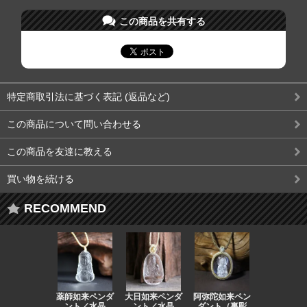
この商品を共有する
特定商取引法に基づく表記 (返品など)
この商品について問い合わせる
この商品を友達に教える
買い物を続ける
RECOMMEND
薬師如来ペンダ
大日如来ペンダ
阿弥陀如来ペン
観音ペンダ
ント／水晶
ント／水晶
ダント（裏彫
／ラピスラ