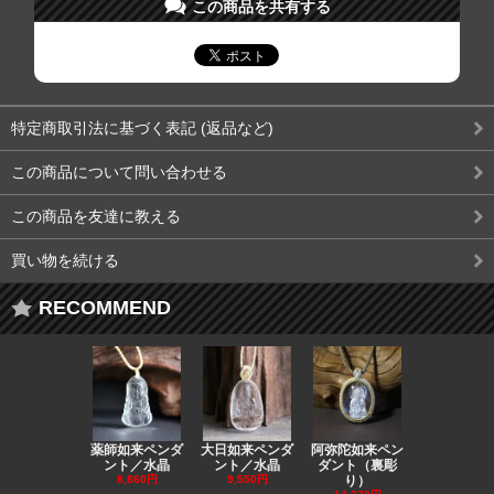
この商品を共有する
特定商取引法に基づく表記 (返品など)
この商品について問い合わせる
この商品を友達に教える
買い物を続ける
RECOMMEND
薬師如来ペンダ
大日如来ペンダ
阿弥陀如来ペン
観音ペンダ
ント／水晶
ント／水晶
ダント（裏彫
／ラピスラ
8,860円
9,550円
り）
11,590円