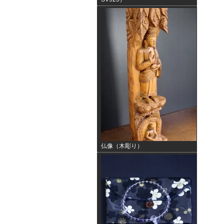
仏像（木彫り）