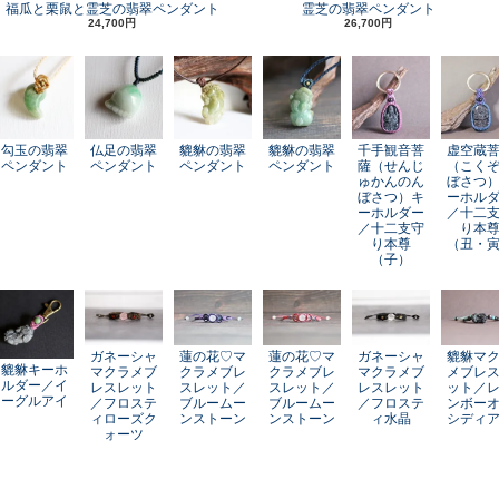
福瓜と栗鼠と霊芝の翡翠ペンダント
霊芝の翡翠ペンダント
24,700円
26,700円
勾玉の翡翠
仏足の翡翠
貔貅の翡翠
貔貅の翡翠
千手観音菩
虚空蔵
ペンダント
ペンダント
ペンダント
ペンダント
薩（せんじ
（こく
ゅかんのん
ぼさつ
ぼさつ）キ
ーホル
ーホルダー
／十二
／十二支守
り本
り本尊
（丑・
（子）
ガネーシャ
蓮の花♡マ
蓮の花♡マ
ガネーシャ
貔貅マ
貔貅キーホ
マクラメブ
クラメブレ
クラメブレ
マクラメブ
メブレ
ルダー／イ
レスレット
スレット／
スレット／
レスレット
ット／
ーグルアイ
／フロステ
ブルームー
ブルームー
／フロステ
ンボー
ィローズク
ンストーン
ンストーン
ィ水晶
シディ
ォーツ