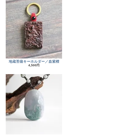
地蔵菩薩キーホルダー／血紫檀
4,500円