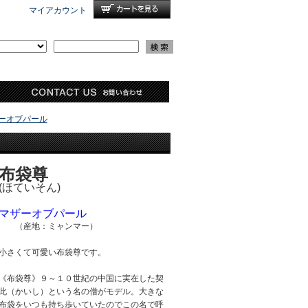
マイアカウント
ーオブパール
布袋尊
(ほていそん)
マザーオブパール
（産地：ミャンマー）
小さくて可愛い布袋尊です。
《布袋尊》９～１０世紀の中国に実在した契
此（かいし）という名の僧がモデル。大きな
布袋をいつも持ち歩いていたのでこの名で呼