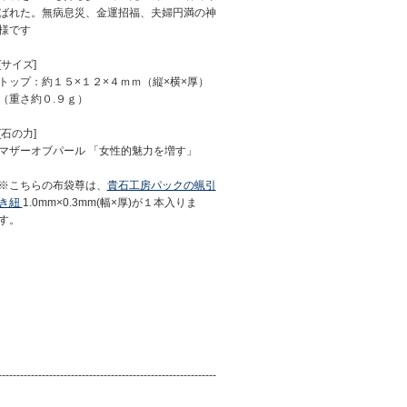
ばれた。無病息災、金運招福、夫婦円満の神
様です
[サイズ]
トップ：約１５×１２×４ｍｍ（縦×横×厚）
（重さ約０.９ｇ）
[石の力]
マザーオブパール 「女性的魅力を増す」
※こちらの布袋尊は、
貴石工房パックの蝋引
き紐
1.0mm×0.3mm(幅×厚)が１本入りま
す。
------------------------------------------------------------