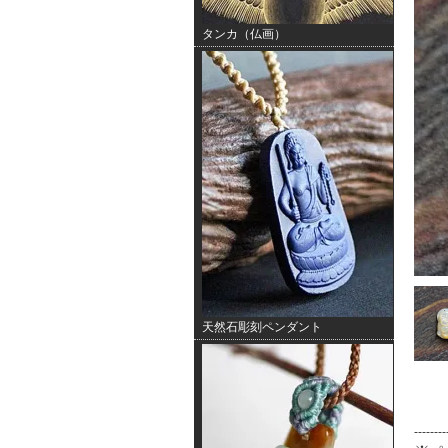
タンカ（仏画）
天然石彫刻ペンダント
--------