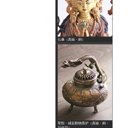
仏像（真鍮・銅）
聖獣・縁起動物香炉（真鍮・銅・
SV925）