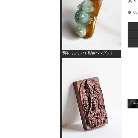
※ペ
※ペ
翡翠（ひすい）彫刻ペンダント