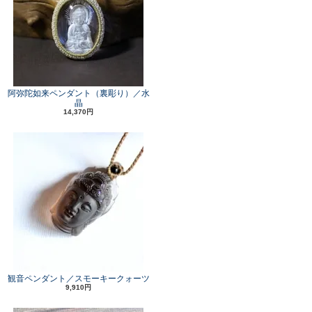
阿弥陀如来ペンダント（裏彫り）／水
晶
14,370円
観音ペンダント／スモーキークォーツ
9,910円