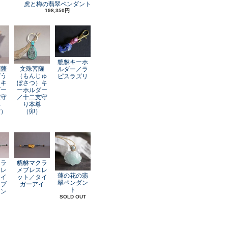
虎と梅の翡翠ペンダント
198,350円
貔貅キーホ
菩薩
文殊菩薩
ルダー／ラ
ぞう
（もんじゅ
ピスラズリ
）キ
ぼさつ）キ
ダー
ーホルダー
支守
／十二支守
尊
り本尊
寅）
（卯）
クラ
貔貅マクラ
スレ
メブレスレ
蓮の花の翡
レイ
ット／タイ
翠ペンダン
オブ
ガーアイ
ト
アン
SOLD OUT