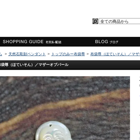
ム
>
天然石彫刻ペンダント
>
トップのみー布袋尊
>
布袋尊（ほていそん）／マザ
布袋尊（ほていそん）／マザーオブパール