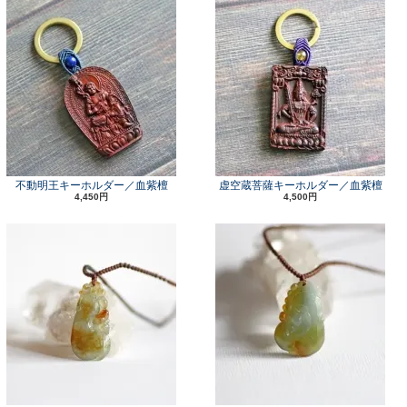
不動明王キーホルダー／血紫檀
虚空蔵菩薩キーホルダー／血紫檀
4,450円
4,500円