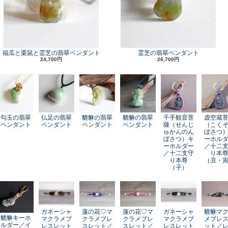
福瓜と栗鼠と霊芝の翡翠ペンダント
霊芝の翡翠ペンダント
24,700円
26,700円
勾玉の翡翠
仏足の翡翠
貔貅の翡翠
貔貅の翡翠
千手観音菩
虚空蔵
ペンダント
ペンダント
ペンダント
ペンダント
薩（せんじ
（こく
ゅかんのん
ぼさつ
ぼさつ）キ
ーホル
ーホルダー
／十二
／十二支守
り本
り本尊
（丑・
（子）
ガネーシャ
蓮の花♡マ
蓮の花♡マ
ガネーシャ
貔貅マ
貔貅キーホ
マクラメブ
クラメブレ
クラメブレ
マクラメブ
メブレ
ルダー／イ
レスレット
スレット／
スレット／
レスレット
ット／