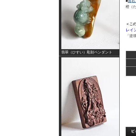
■
貴石
橙（だ
＜こ
レイ
「逆
翡翠（ひすい）彫刻ペンダント