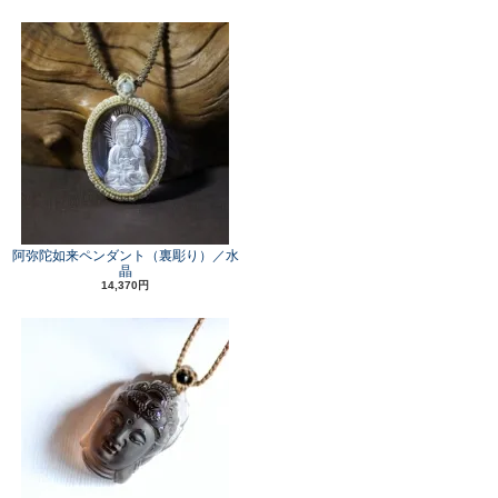
阿弥陀如来ペンダント（裏彫り）／水
晶
14,370円