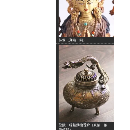
仏像（真鍮・銅）
聖獣・縁起動物香炉（真鍮・銅・
SV925）