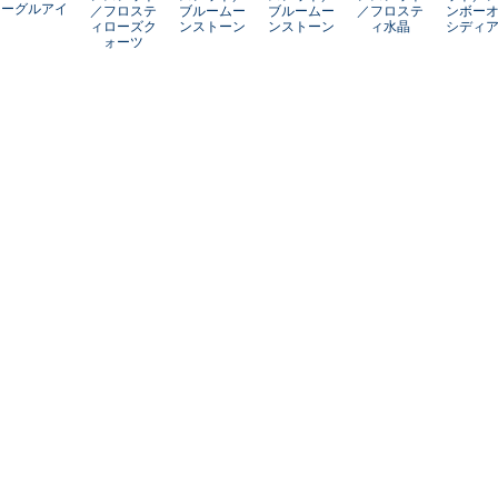
ーグルアイ
／フロステ
ブルームー
ブルームー
／フロステ
ンボー
ィローズク
ンストーン
ンストーン
ィ水晶
シディ
ォーツ