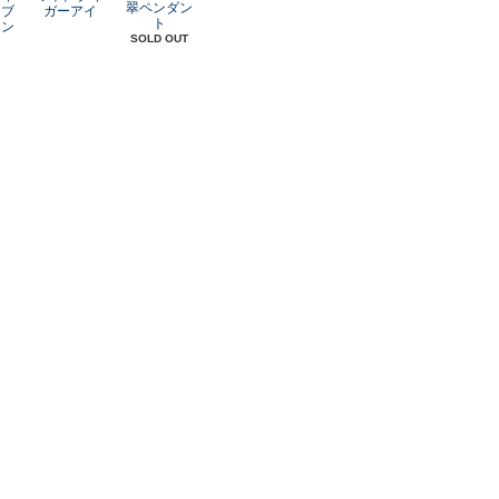
翠ペンダン
オブ
ガーアイ
ト
アン
SOLD OUT