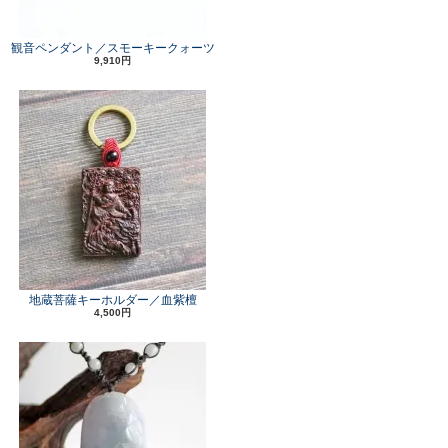
観音ペンダント／スモーキークォーツ
9,910円
地蔵菩薩キーホルダー／血紫檀
4,500円