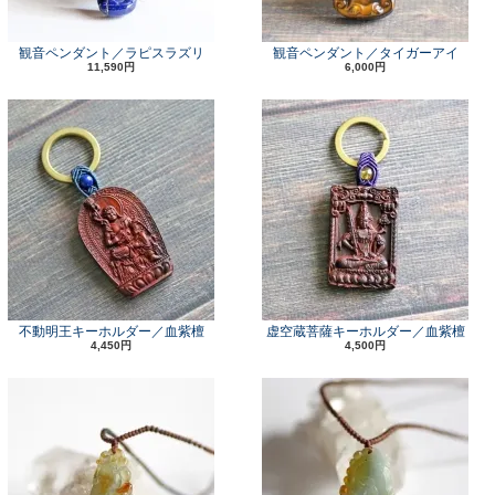
観音ペンダント／ラピスラズリ
観音ペンダント／タイガーアイ
11,590円
6,000円
不動明王キーホルダー／血紫檀
虚空蔵菩薩キーホルダー／血紫檀
4,450円
4,500円