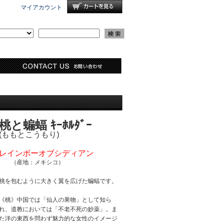
マイアカウント
桃と蝙蝠 ｷｰﾎﾙﾀﾞｰ
(ももとこうもり)
レインボーオブシディアン
（産地：メキシコ）
桃を包むように大きく翼を広げた蝙蝠です。
《桃》中国では「仙人の果物」として知ら
れ、道教においては「不老不死の妙薬」。ま
た洋の東西を問わず魅力的な女性のイメージ