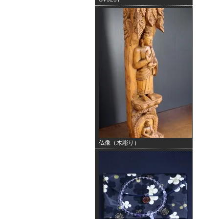
仏像（木彫り）