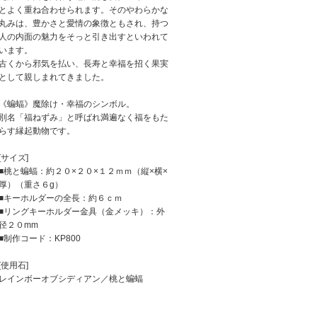
とよく重ね合わせられます。そのやわらかな
丸みは、豊かさと愛情の象徴ともされ、持つ
人の内面の魅力をそっと引き出すといわれて
います。
古くから邪気を払い、長寿と幸福を招く果実
として親しまれてきました。
《蝙蝠》魔除け・幸福のシンボル。
別名「福ねずみ」と呼ばれ満遍なく福をもた
らす縁起動物です。
[サイズ]
■桃と蝙蝠：約２０×２０×１２ｍｍ（縦×横×
厚）（重さ６g）
■キーホルダーの全長：約６ｃｍ
■リングキーホルダー金具（金メッキ）：外
径２０mm
■制作コード：KP800
[使用石]
レインボーオブシディアン／桃と蝙蝠