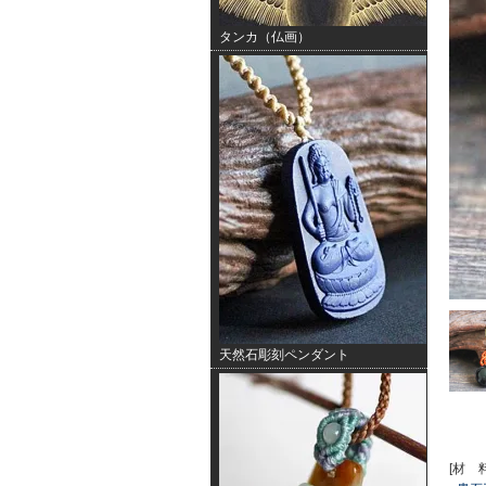
タンカ（仏画）
天然石彫刻ペンダント
[材 料