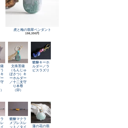
虎と梅の翡翠ペンダント
198,350円
貔貅キーホ
菩薩
文殊菩薩
ルダー／ラ
ぞう
（もんじゅ
ピスラズリ
）キ
ぼさつ）キ
ダー
ーホルダー
支守
／十二支守
尊
り本尊
寅）
（卯）
クラ
貔貅マクラ
スレ
メブレスレ
蓮の花の翡
レイ
ット／タイ