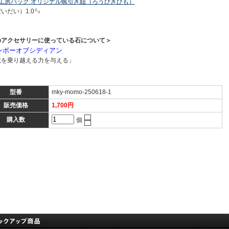
工房パック オリジナル蝋引き紐（ろうびきひも）
いだい）1.0㍉
のアクセサリーに使っている石について＞
ンボーオブシディアン
境を乗り越える力を与える」
型番
mky-momo-250618-1
販売価格
1,700円
購入数
個