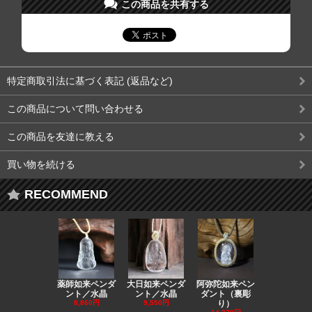
この商品を共有する
特定商取引法に基づく表記 (返品など)
この商品について問い合わせる
この商品を友達に教える
買い物を続ける
RECOMMEND
薬師如来ペンダ
大日如来ペンダ
阿弥陀如来ペン
観音ペンダ
ント／水晶
ント／水晶
ダント（裏彫
／ラピスラ
8,860円
9,550円
り）
11,590円