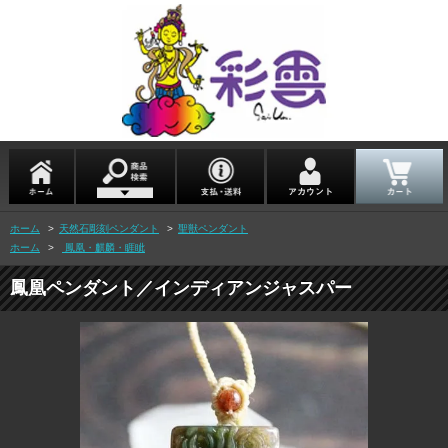
ホーム
>
天然石彫刻ペンダント
>
聖獣ペンダント
ホーム
>
鳳凰・麒麟・睚眦
鳳凰ペンダント／インディアンジャスパー