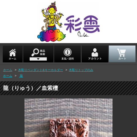
ホーム
>
木彫りペンダント&キーホルダー
>
木彫りトップのみ
ホーム
>
龍
龍（りゅう）／血紫檀