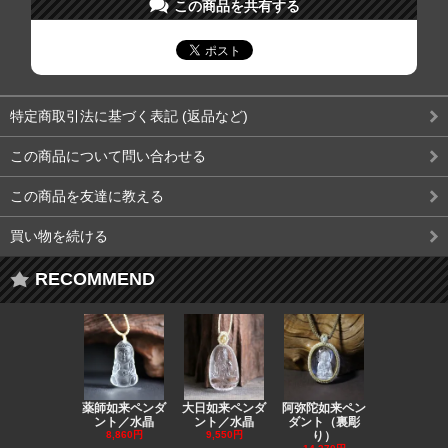
この商品を共有する
特定商取引法に基づく表記 (返品など)
この商品について問い合わせる
この商品を友達に教える
買い物を続ける
RECOMMEND
薬師如来ペンダ
大日如来ペンダ
阿弥陀如来ペン
観音ペンダ
ント／水晶
ント／水晶
ダント（裏彫
／ラピスラ
8,860円
9,550円
り）
11,590円