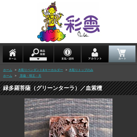
ホーム
>
木彫りペンダント&キーホルダー
>
木彫りトップのみ
ホーム
>
菩薩・明王・天
緑多羅菩薩（グリーンターラ）／血紫檀