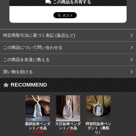
この商品を共有する
特定商取引法に基づく表記 (返品など)
この商品について問い合わせる
この商品を友達に教える
買い物を続ける
RECOMMEND
薬師如来ペンダ
大日如来ペンダ
阿弥陀如来ペン
観音ペンダ
ント／水晶
ント／水晶
ダント（裏彫
／ラピスラ
8,860円
9,550円
り）
11,590円