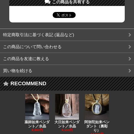
この商品を共有する
特定商取引法に基づく表記 (返品など)
この商品について問い合わせる
この商品を友達に教える
買い物を続ける
RECOMMEND
薬師如来ペンダ
大日如来ペンダ
阿弥陀如来ペン
観音ペンダ
ント／水晶
ント／水晶
ダント（裏彫
／ラピスラ
8,860円
9,550円
り）
11,590円