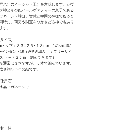
群れ）のイーシャ（王）を意味します。シヴ
ァ神とその妃パールヴァティーの息子である
ガネーシャ神は、智慧と学問の神様であると
同時に、商売や財宝をつかさどる神でもあり
ます。
[サイズ]
■トップ：３３×２５×１３ｍｍ（縦×横×厚）
■ペンダント紐（W巻き編み）：フリーサイ
ズ （～７２ｃｍ、調節できます）
※通常は３本ですが、６本で編んでいます。
太さ約３ｍｍの紐です。
[使用石]
水晶／ガネーシャ
[材 料]