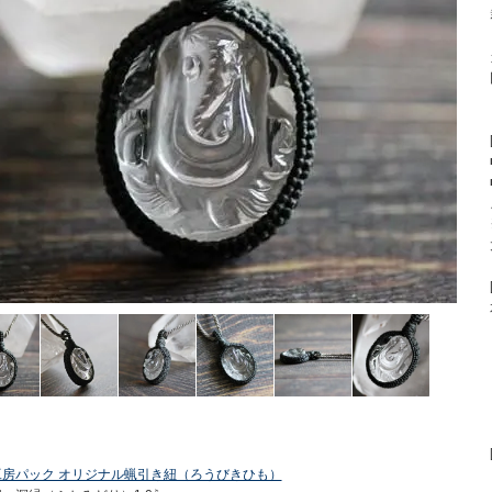
工房パック オリジナル蝋引き紐（ろうびきひも）