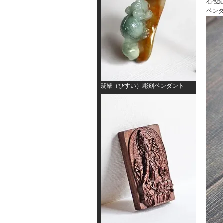
石包紐
ペンダ
翡翠（ひすい）彫刻ペンダント