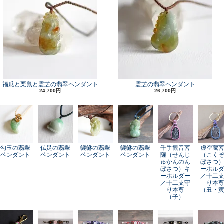
福瓜と栗鼠と霊芝の翡翠ペンダント
霊芝の翡翠ペンダント
24,700円
26,700円
勾玉の翡翠
仏足の翡翠
貔貅の翡翠
貔貅の翡翠
千手観音菩
虚空蔵
ペンダント
ペンダント
ペンダント
ペンダント
薩（せんじ
（こく
ゅかんのん
ぼさつ
ぼさつ）キ
ーホル
ーホルダー
／十二
／十二支守
り本
り本尊
（丑・
（子）