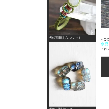
天然石彫刻ブレスレット
＜こ
水晶
「す