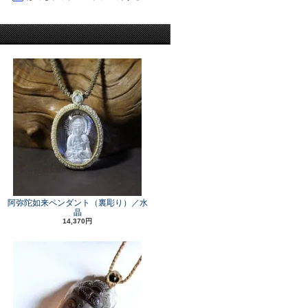
阿弥陀如来ペンダント（裏彫り）／水
晶
14,370円