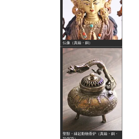
仏像（真鍮・銅）
聖獣・縁起動物香炉（真鍮・銅・
SV925）