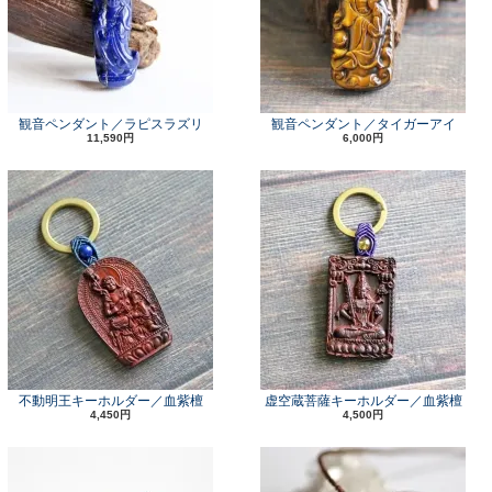
観音ペンダント／ラピスラズリ
観音ペンダント／タイガーアイ
11,590円
6,000円
不動明王キーホルダー／血紫檀
虚空蔵菩薩キーホルダー／血紫檀
4,450円
4,500円