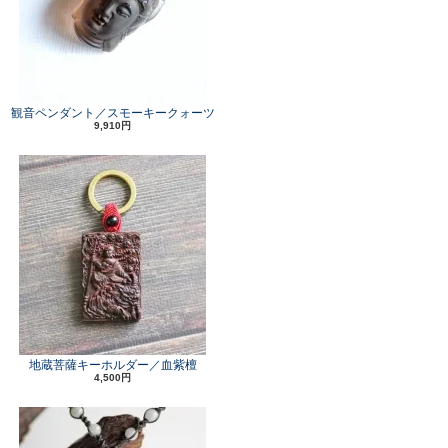
観音ペンダント／スモーキークォーツ
9,910円
地蔵菩薩キーホルダー／血紫檀
4,500円