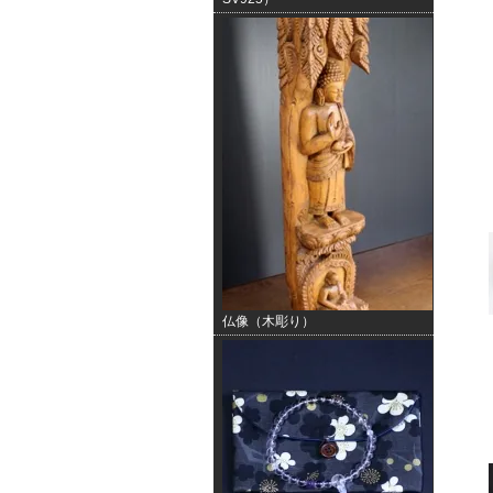
仏像（木彫り）