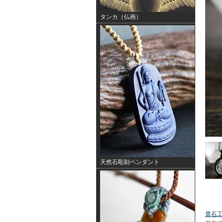
タンカ（仏画）
天然石彫刻ペンダント
貴石