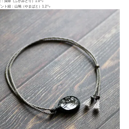
：深緑（ふかみどり）1.0㍉
ント紐：山鳩（やまばと）1.2㍉