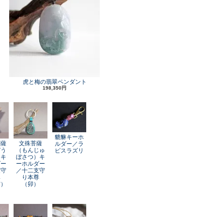
虎と梅の翡翠ペンダント
198,350円
貔貅キーホ
菩薩
文殊菩薩
ルダー／ラ
ぞう
（もんじゅ
ピスラズリ
）キ
ぼさつ）キ
ダー
ーホルダー
支守
／十二支守
尊
り本尊
寅）
（卯）