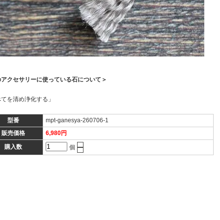
のアクセサリーに使っている石について＞
べてを清め浄化する」
型番
mpt-ganesya-260706-1
販売価格
6,980円
購入数
個