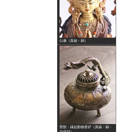
仏像（真鍮・銅）
聖獣・縁起動物香炉（真鍮・銅・
SV925）