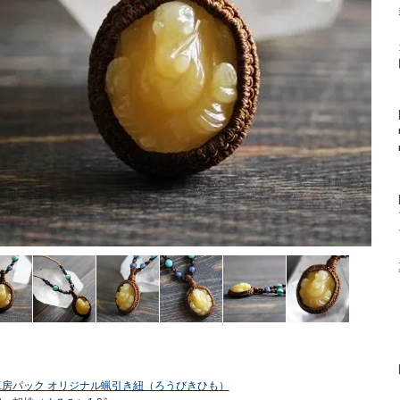
工房パック オリジナル蝋引き紐（ろうびきひも）