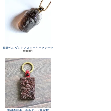
観音ペンダント／スモーキークォーツ
9,910円
地蔵菩薩キーホルダー／血紫檀