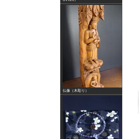
仏像（木彫り）