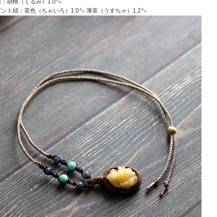
：胡桃（くるみ）1.0㍉
ント紐：茶色（ちゃいろ）1.0㍉ 薄茶（うすちゃ）1.2㍉