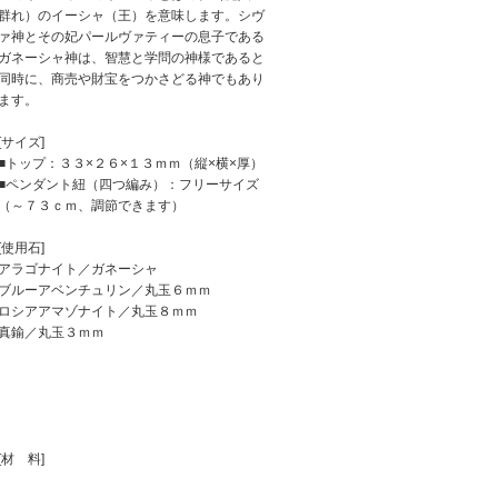
群れ）のイーシャ（王）を意味します。シヴ
ァ神とその妃パールヴァティーの息子である
ガネーシャ神は、智慧と学問の神様であると
同時に、商売や財宝をつかさどる神でもあり
ます。
[サイズ]
■トップ：３３×２６×１３ｍｍ（縦×横×厚）
■ペンダント紐（四つ編み）：フリーサイズ
（～７３ｃｍ、調節できます）
[使用石]
アラゴナイト／ガネーシャ
ブルーアベンチュリン／丸玉６ｍｍ
ロシアアマゾナイト／丸玉８ｍｍ
真鍮／丸玉３ｍｍ
[材 料]