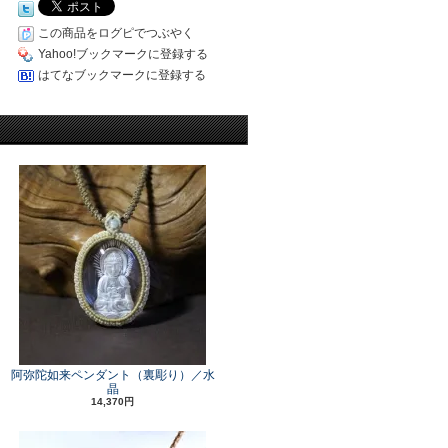
この商品をログピでつぶやく
Yahoo!ブックマークに登録する
はてなブックマークに登録する
阿弥陀如来ペンダント（裏彫り）／水
晶
14,370円