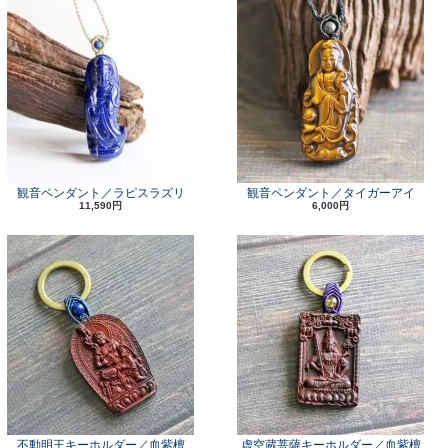
観音ペンダント／ラピスラズリ
観音ペンダント／タイガーアイ
11,590円
6,000円
不動明王キーホルダー／血紫檀
虚空蔵菩薩キーホルダー／血紫檀