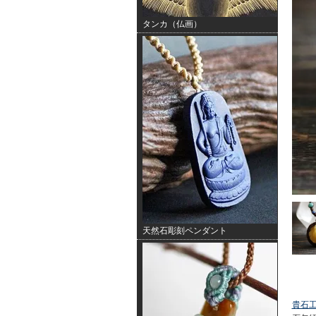
タンカ（仏画）
天然石彫刻ペンダント
貴石