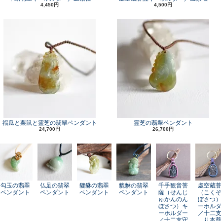
4,450円
4,500円
福瓜と栗鼠と霊芝の翡翠ペンダント
霊芝の翡翠ペンダント
24,700円
26,700円
勾玉の翡翠
仏足の翡翠
貔貅の翡翠
貔貅の翡翠
千手観音菩
虚空蔵
ペンダント
ペンダント
ペンダント
ペンダント
薩（せんじ
（こく
ゅかんのん
ぼさつ
ぼさつ）キ
ーホル
ーホルダー
／十二
／十二支守
り本