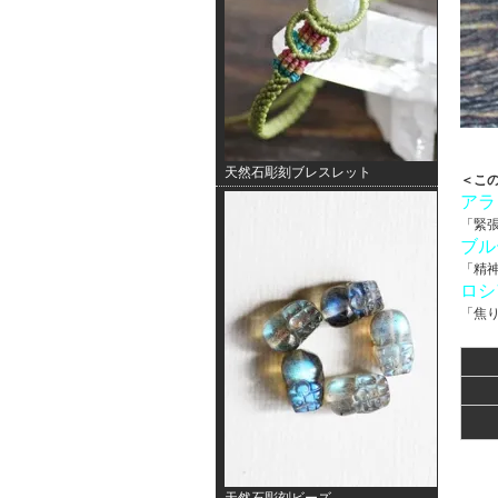
天然石彫刻ブレスレット
＜こ
アラ
「緊
ブル
「精
ロシ
「焦