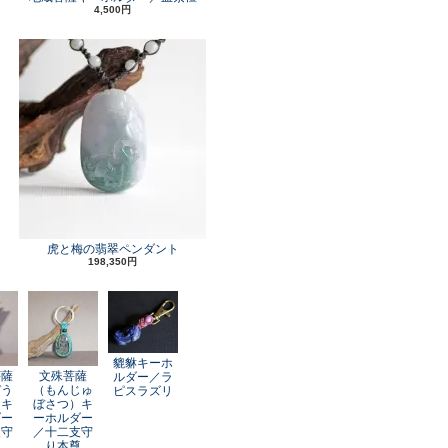
4,500円
虎と梅の翡翠ペンダント
198,350円
貔貅キーホ
菩薩
文殊菩薩
ルダー／ラ
ぞう
（もんじゅ
ピスラズリ
）キ
ぼさつ）キ
ダー
ーホルダー
支守
／十二支守
尊
り本尊