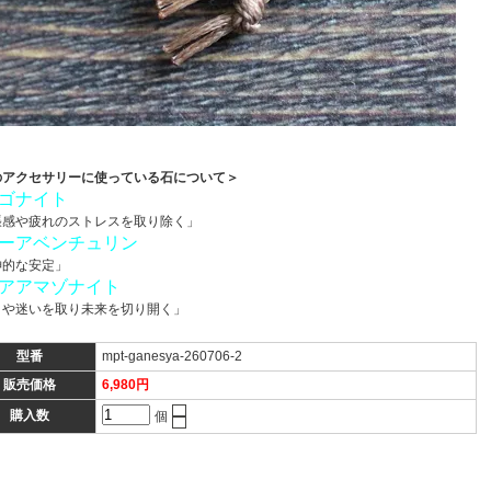
のアクセサリーに使っている石について＞
ゴナイト
張感や疲れのストレスを取り除く」
ーアベンチュリン
神的な安定」
アアマゾナイト
りや迷いを取り未来を切り開く」
型番
mpt-ganesya-260706-2
販売価格
6,980円
購入数
個