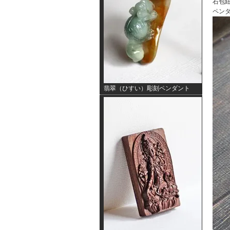
石包紐
ペンダ
翡翠（ひすい）彫刻ペンダント