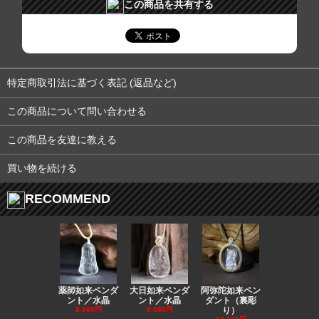
この商品を共有する
特定商取引法に基づく表記 (返品など)
この商品について問い合わせる
この商品を友達に教える
買い物を続ける
RECOMMEND
薬師如来ペンダ
大日如来ペンダ
阿弥陀如来ペン
観音ペンダ
ント／水晶
ント／水晶
ダント（裏彫
／ラピスラ
8,860円
9,550円
り）
11,590円