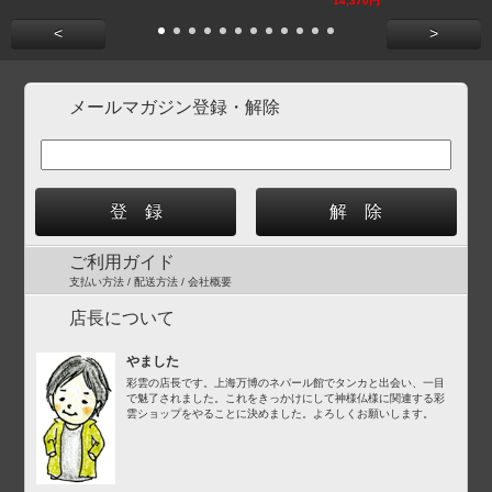
14,370円
<
>
メールマガジン登録・解除
ご利用ガイド
支払い方法 / 配送方法 / 会社概要
店長について
やました
彩雲の店長です。上海万博のネパール館でタンカと出会い、一目
で魅了されました。これをきっかけにして神様仏様に関連する彩
雲ショップをやることに決めました。よろしくお願いします。