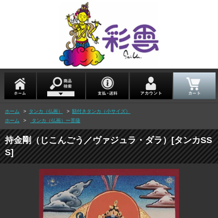
ホーム
>
タンカ（仏画）
>
額付きタンカ（小サイズ）
ホーム
>
タンカ（仏画）ー菩薩
持金剛（じこんごう／ヴァジュラ・ダラ）[タンカSS
S]