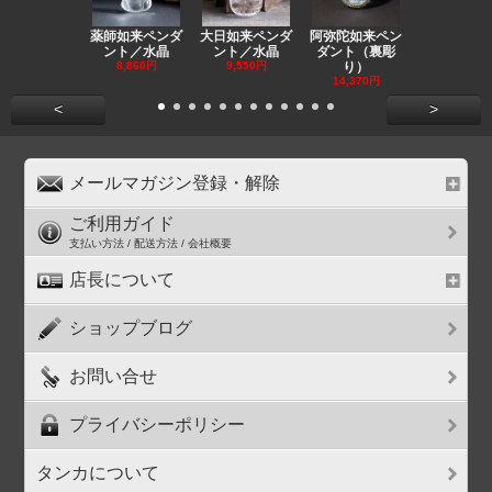
薬師如来ペンダ
大日如来ペンダ
阿弥陀如来ペン
観音ペンダ
ント／水晶
ント／水晶
ダント（裏彫
／ラピスラ
8,860円
9,550円
り）
11,590円
14,370円
<
>
メールマガジン登録・解除
ご利用ガイド
支払い方法 / 配送方法 / 会社概要
店長について
ショップブログ
お問い合せ
プライバシーポリシー
タンカについて