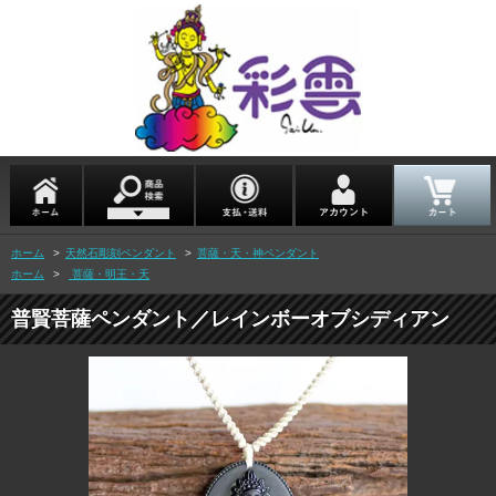
ホーム
>
天然石彫刻ペンダント
>
菩薩・天・神ペンダント
ホーム
>
菩薩・明王・天
普賢菩薩ペンダント／レインボーオブシディアン