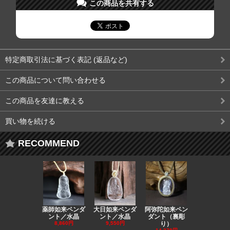
この商品を共有する
特定商取引法に基づく表記 (返品など)
この商品について問い合わせる
この商品を友達に教える
買い物を続ける
RECOMMEND
薬師如来ペンダ
大日如来ペンダ
阿弥陀如来ペン
観音ペンダ
ント／水晶
ント／水晶
ダント（裏彫
／ラピスラ
8,860円
9,550円
り）
11,590円