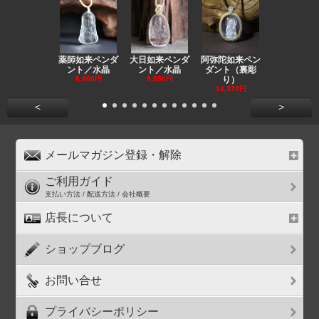
薬師如来ペンダ
大日如来ペンダ
阿弥陀如来ペン
観音ペンダ
ント／水晶
ント／水晶
ダント（裏彫
／ラピスラ
8,860円
9,550円
り）
11,590円
14,370円
<
>
メールマガジン登録・解除
ご利用ガイド
支払い方法 / 配送方法 / 会社概要
店長について
ショップブログ
お問い合せ
プライバシーポリシー