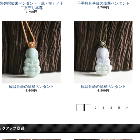
阿弥陀如来ペンダント（戌・亥）／十
千手観音菩薩の翡翠ペンダント
二支守り本尊
6,700円
6,700円
観音菩薩の翡翠ペンダント
観音菩薩の翡翠ペンダント
6,600円
6,800円
<
1
2
3
4
5
>