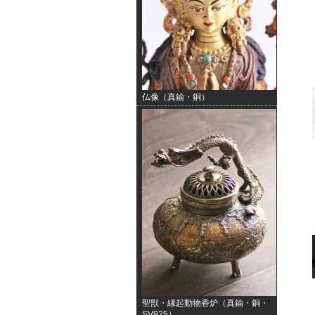
仏像（真鍮・銅）
聖獣・縁起動物香炉（真鍮・銅・
SV925）