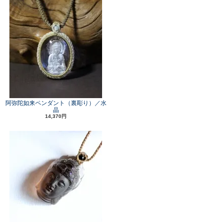
阿弥陀如来ペンダント（裏彫り）／水
晶
14,370円