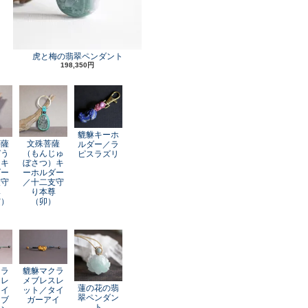
虎と梅の翡翠ペンダント
198,350円
貔貅キーホ
菩薩
文殊菩薩
ルダー／ラ
ぞう
（もんじゅ
ピスラズリ
）キ
ぼさつ）キ
ダー
ーホルダー
支守
／十二支守
尊
り本尊
寅）
（卯）
クラ
貔貅マクラ
スレ
メブレスレ
蓮の花の翡
レイ
ット／タイ
翠ペンダン
オブ
ガーアイ
ト