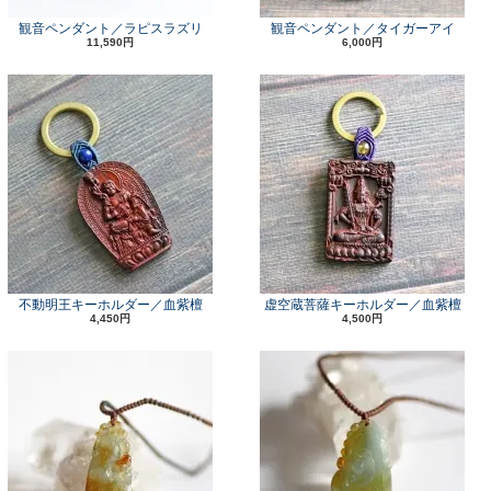
観音ペンダント／ラピスラズリ
観音ペンダント／タイガーアイ
11,590円
6,000円
不動明王キーホルダー／血紫檀
虚空蔵菩薩キーホルダー／血紫檀
4,450円
4,500円