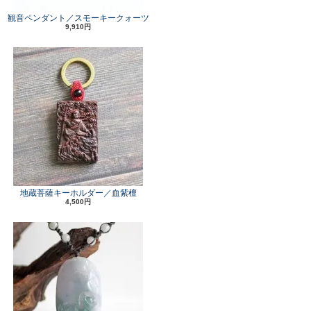
観音ペンダント／スモーキークォーツ
9,910円
地蔵菩薩キーホルダー／血紫檀
4,500円