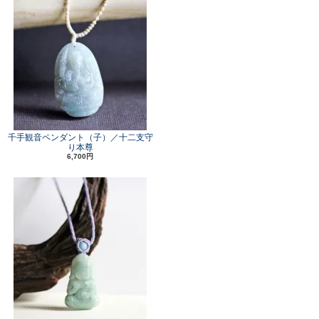
千手観音ペンダント（子）／十二支守
り本尊
6,700円