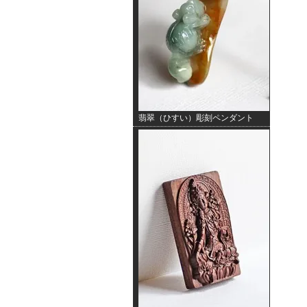
翡翠（ひすい）彫刻ペンダント