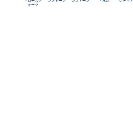
ィローズク
ンストーン
ンストーン
ィ水晶
シディ
ォーツ