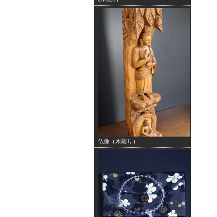
仏像（木彫り）