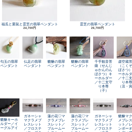
福瓜と栗鼠と霊芝の翡翠ペンダント
霊芝の翡翠ペンダント
24,700円
26,700円
勾玉の翡翠
仏足の翡翠
貔貅の翡翠
貔貅の翡翠
千手観音菩
虚空蔵
ペンダント
ペンダント
ペンダント
ペンダント
薩（せんじ
（こく
ゅかんのん
ぼさつ
ぼさつ）キ
ーホル
ーホルダー
／十二
／十二支守
り本
り本尊
（丑・
（子）
ガネーシャ
蓮の花♡マ
蓮の花♡マ
ガネーシャ
貔貅マ
貔貅キーホ
マクラメブ
クラメブレ
クラメブレ
マクラメブ
メブレ
ルダー／イ
レスレット
スレット／
スレット／
レスレット
ット／
ーグルアイ
／フロステ
ブルームー
ブルームー
／フロステ
ンボー