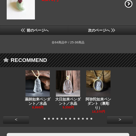
前のページへ
次のページへ
全64商品中 / 25-36商品
RECOMMEND
薬師如来ペンダ
大日如来ペンダ
阿弥陀如来ペン
観音ペンダ
ント／水晶
ント／水晶
ダント（裏彫
／ラピスラ
8,860円
9,550円
り）
11,590円
14,370円
<
>